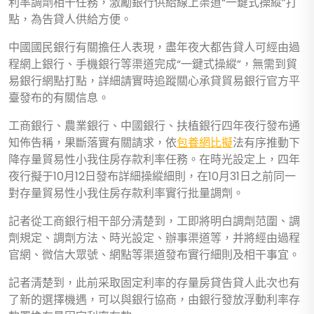
利率調劑相干任務，激勵銀行供給線上渠道“一鍵式操縱”打
點，為告貸人供給方便。
中國國民銀行有關擔任人表現，盡年夜大都告貸人可經由過
程網上銀行、手機銀行等渠道完成“一鍵式操縱”，無需到貿
易銀行網點打點，詳細請實時追蹤關心承貸貿易銀行官方平
臺發布的有關信息。
工商銀行、農業銀行、中國銀行、扶植銀行四年夜行發布通
知佈告稱，果斷落實有關請求，依
包養網比擬
法有序推動下
降存量貿易性小我住房存款利率任務。在時光設定上，四年
夜行擬于10月12日發布詳細操縱細則，在10月31日之前同一
對存量貿易性小我住房存款利率實行批量調劑。
記者從工商銀行相干部分清楚到，工即將明白調劑范圍、調
劑規定、調劑方法、時光設定、辦事渠道等，并將經由過程
官網、微信大眾號、網點等渠道發布實行細則及相干事宜。
記者清楚到，此前采取固定利率的存量房貸告貸人此次也有
了新的選擇機遇，可以與銀行協商，由銀行發放浮動利率存