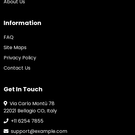
About Us
Information
FAQ
Site Maps
Privacy Policy
Contact Us
Get In Touch
Via Carlo Montù 78
22021 Bellagio CO, Italy
+11 6254 7855
support@example.com