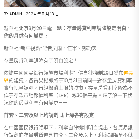
BY
ADMIN
2024 年 11 月 13 日
新華社北京9月29日電
題：存量房貸利率調降設定明白，
你的月供有何變更？
新華社“新華視點”記者吳雨、任軍、鄭鈞天
存量房貸利率調降有了明白設定！
依據中國國民銀行領導市場利率訂價自律機制29日發布
包養
網
的建議，各貿易銀即將于10月31日前同一對存量房貸利率
實行批量調劑，曾經撤消上限的城市，存量房貸利率降為不
低于存款市場報價利率（LPR）減30個基點。來了解一下狀
況你的房貸利率有何變更——
首套、二套及以上均調劑 北上深各有設定
在中國國民銀行領導下，利率自律機制明白提出，各貿易銀
行調劑的存量房貸包含首套、二套及以上，利率調降至不低