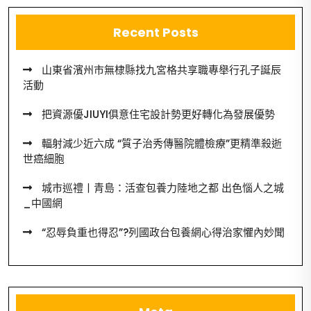
Recent Posts
山東省濱州市無棣縣找九宮格共享職專舉行孔子誕辰
活動
把資源優JIUYI俱意住宅設計勢更好轉化為發展優勢
輻射減少近六成 “質子治秀傳醫院體檢療”更精準殺逝
世癌細胞
城市巡禮丨青島：活查包養力陸地之都 出色惱人之城
_中國網
“忍辱負重也得忍”?列國政台包養網心得治家懼內妙聞