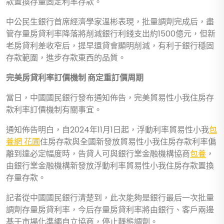
款置換存量固定利率存款。
中公民生銀行首席經濟學家溫彬表現，批量調劑完成后，盡
管存量房貸利率降落將削減銀行利錢支出約1500億元，但新
老房貸利差收窄后，提早還貸會顯明削減，有利于銀行穩固
存款範圍，進步存款東西的品質。
完美房貸利率訂價機制 商定重訂價周期
當日，中國國民銀行發布通知佈告，完美貿易性小我住房存
款利率訂價機制有關事宜。
通知佈告明白，自2024年11月1日起，浮動利率貿易性小我
包
養網 花圃
住房存款與全國新發放貿易性小我住房存款利率偏
離到達必定幅度時，告貸人可與銀行業金融機構協商
包養
，
由銀行業金融機構新發放浮動利率貿易性小我住房存款置換
存量存款。
記者從中國國民銀行清楚到，此次能夠是銀行最后一次批量
調劑存量房貸利率，今后存量房貸利率將由銀行、客戶兩邊
基于市場化準繩自立協商，停止靜態調劑。