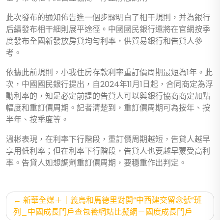
此次發布的通知佈告進一個步驟明白了相干規則，并為銀行
后續發布相干細則展平途徑。中國國民銀行還將在官網按季
度發布全國新發放房貸均勻利率，供貿易銀行和告貸人參
考。
依據此前規則，小我住房存款利率重訂價周期最短為1年。此
次，中國國民銀行提出，自2024年11月1日起，合同商定為浮
動利率的，知足必定前提的告貸人可以與銀行協商商定加點
幅度和重訂價周期。記者清楚到，重訂價周期可為按年、按
半年、按季度等。
溫彬表現，在利率下行階段，重訂價周期越短，告貸人越早
享用低利率；但在利率下行階段，告貸人也要越早蒙受高利
率。告貸人如想調劑重訂價周期，要穩重作出判定。
文
新華全媒＋｜義烏和馬德里對開“中西建交留念號”班
章
列_中國成長門戶查包養網站比擬網－國度成長門戶