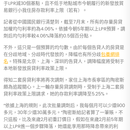
于LPR減30個基點，且不低于地點城市今朝履行的新發放貿
易銀行小我住房存款利率上限（若有）。
記者從中國國民銀行清楚到，截至7月末，所有的存量房貸
加權均勻利率約為4.06%。依據今朝5年期以上LPR預算，調
劑后均勻利率較4.06%降落約0.5個百分點。
不外，這只是一個預算的均勻數。由於每個告貸人的房貸是
在分歧地域、分歧時代發放的，降幅也有所分歧
包養網排
名
。特殊是北京、上海、深圳的告貸人，調降幅度將受制于
本地新發放房貸利率政策上限。
得知二套房貸利率將再次調劑，家住上海市長寧區的陶密斯
頗為追蹤關心。上一輪存量房貸調劑時，受制于上海二套房
貸利率政策上限請求，她的存款利率調降至5.25%。
“依據上海的規則，此次批量調劑后，我每個月可以少還900
多元，30年少還30萬多元。”陶密斯給記者算了一筆賬，不
只這般，比及來歲2月初重訂價日，假如在來歲2月前5年期
以上LPR進一個步驟降落，她還能享用那時降息帶來的利