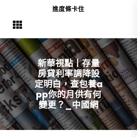
Skip
進度條卡住
to
content
新華視點丨存量
房貸利率調降設
定明白，查包養a
pp你的月供有何
變更？_中國網