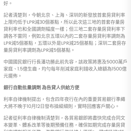
好。
記者清楚到，今朝北京、上海、深圳的新發放首套房貸利率
上限均低于LPR減30個基點，所以此次這三地的首套存量房
貸利率也和全國調劑幅度一樣；但三地二套存量房貸利率下
調各不雷同，例如北京五環以內的二套存量房貸利率調劑為
LPR減5個基點，五環以外是LPR減25個基點；深圳二套房存
量房貸利率調劑為LPR減5個基點。
中國國民銀行行長潘功勝此前先容，該政策將惠及5000萬戶
家庭、1.5億生齒，均勻每年削減家庭利錢收入總額為1500億
元擺佈。
銀行自動批量調劑 為告貸人供給方便
利率自律機制提出，包含四年夜行在內的重要貿易銀行準繩
大將不晚于10月12日發布操縱細則，實時回應客戶關心。
記者從利率自律機制清楚到，各貿易銀即將盡快完成合同文
本變革、體系改革等後期預備任務，確保如期完成存量房貸