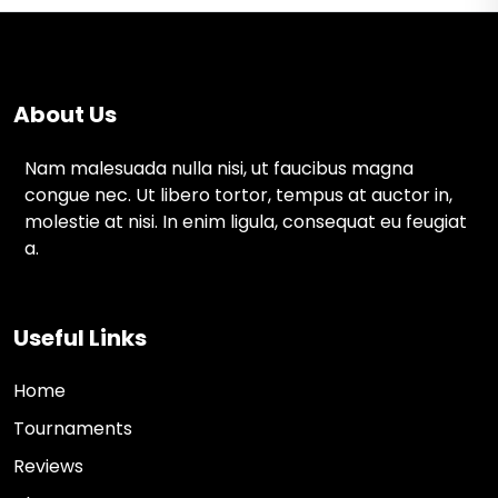
About Us
Nam malesuada nulla nisi, ut faucibus magna
congue nec. Ut libero tortor, tempus at auctor in,
molestie at nisi. In enim ligula, consequat eu feugiat
a.
Useful Links
Home
Tournaments
Reviews