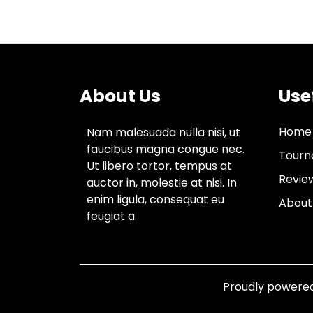
About Us
Use
Home
Nam malesuada nulla nisi, ut
faucibus magna congue nec.
Tourn
Ut libero tortor, tempus at
Revie
auctor in, molestie at nisi. In
enim ligula, consequat eu
About
feugiat a.
Proudly powere