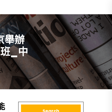
京舉辦
班_中
能
Search