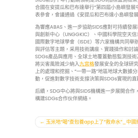
合國在安提瓜和巴布達舉行“第四屆小島嶼發展
表參會，會議通過《安提瓜和巴布達小島嶼發展
為響應ABAS、進一步協助SIDS應對可持續
與創新中心（UNGGKIC）、中國科學院空天
國際數字地球學會（ISDE）等六家機構共同舉
與評估等主題，采用技術講座、實踐操作和討論
SDGs產品與應用、全球土地覆蓋動態監測技術
將災害風險減少納入
九宮格
發展安全的全球研究
上的處理和挖掘、“一帶一路”地區地球大數據
動，促進對數字技術支撐決策與SDGs實現的直
后續，SDG中心將與SIDS機構進一步展開
構建SDGs合作伙伴網絡。
文
玉米地“喝”查包養app上了“救命水”_中國
章