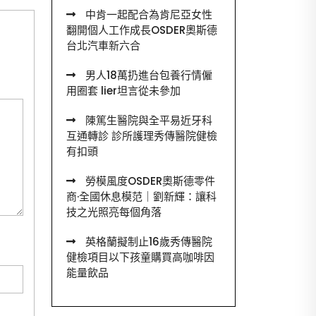
中肯一起配合為肯尼亞女性
翻開個人工作成長OSDER奧斯德
台北汽車新六合
男人18萬扔進台包養行情僱
用圈套 lier坦言從未參加
陳篤生醫院與全平易近牙科
互通轉診 診所護理秀傳醫院健檢
有扣頭
勞模風度OSDER奧斯德零件
商·全國休息模范｜劉新輝：讓科
技之光照亮每個角落
英格蘭擬制止16歲秀傳醫院
健檢項目以下孩童購買高咖啡因
能量飲品