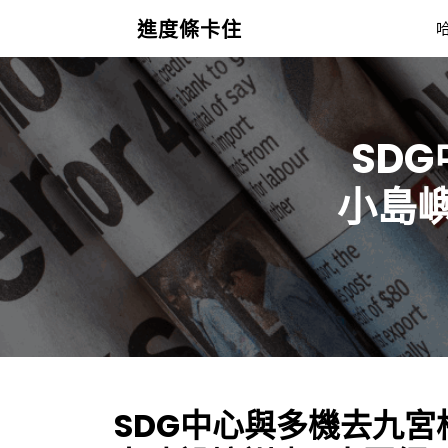
Skip
進度條卡住
to
content
SD
小島
SDG中心與多機去九