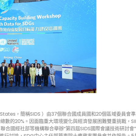
ping States，簡稱SIDS ）由37個聯合國成員國和20個區域委員
總數的20%。因面臨重大環境變化與經濟發展困難雙重挑戰，SI
，聯合國經社部等機構聯合舉辦“第四屆SIDS國際會議技術研討會
框架進行討論，SDG中心主任郭華東院士應邀率團參會并作報告。5