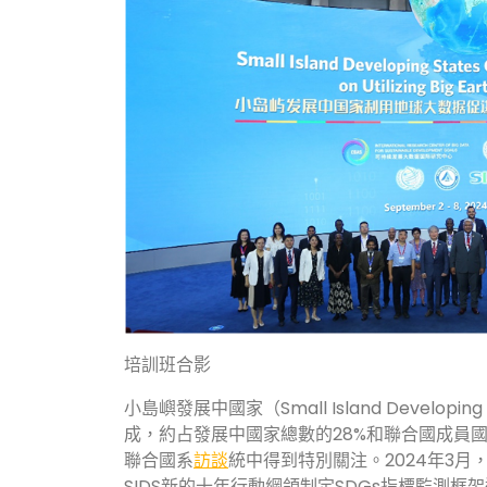
培訓班合影
小島嶼發展中國家（Small Island Develo
成，約占發展中國家總數的28%和聯合國成員國
聯合國系
訪談
統中得到特別關注。2024年3月
SIDS新的十年行動綱領制定SDGs指標監測