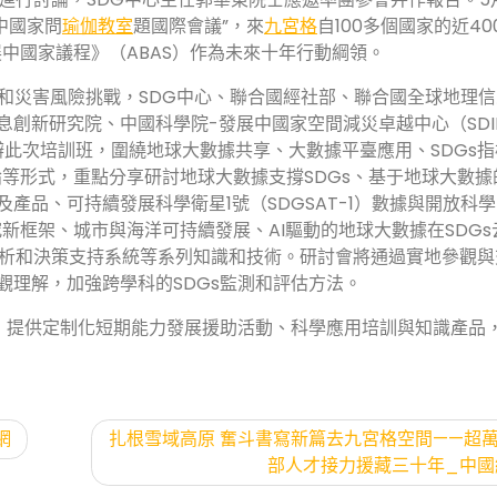
中國家問
瑜伽教室
題國際會議”，來
九宮格
自100多個國家的近40
中國家議程》（ABAS）作為未來十年行動綱領。
發展和災害風險挑戰，SDG中心、聯合國經社部、聯合國全球地理
信息創新研究院、中國科學院-發展中國家空間減災卓越中心（SDI
辦此次培訓班，圍繞地球大數據共享、大數據平臺應用、SDGs
等形式，重點分享研討地球大數據支撐SDGs、基于地球大數據
及產品、可持續發展科學衛星1號（SDGSAT-1）數據與開放科
新框架、城市與海洋可持續發展、AI驅動的地球大數據在SDGs
分析和決策支持系統等系列知識和技術。研討會將通過實地參觀與
觀理解，加強跨學科的SDGs監測和評估方法。
合作，提供定制化短期能力發展援助活動、科學應用培訓與知識產品
網
扎根雪域高原 奮斗書寫新篇去九宮格空間——超
部人才接力援藏三十年_中國