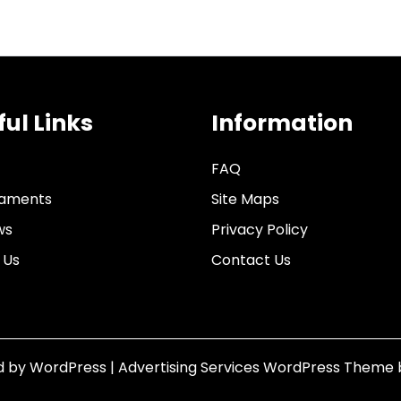
ful Links
Information
FAQ
aments
Site Maps
ws
Privacy Policy
 Us
Contact Us
d by WordPress
|
Advertising Services WordPress Theme