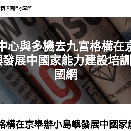
哈爾濱國際冰雪節
G中心與多機去九宮格構在
嶼發展中國家能力建設培訓
國網
宮格構在京舉辦小島嶼發展中國家