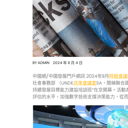
BY
ADMIN
2024 年 9 月 4 日
中國網/中國發展門戶網訊 2024年9月
時租會議
社會事務部 （UNDE
共享會議室
SA，簡稱聯合
持續發展目標能力建設培訓班”在京開幕。活動
評估的水平，加強數字技術支撐決策能力，從而