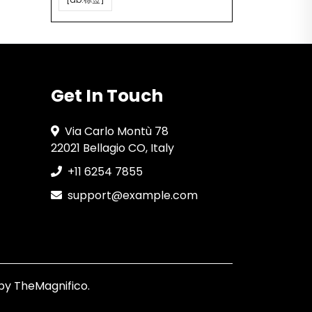
Get In Touch
Via Carlo Montù 78
22021 Bellagio CO, Italy
+11 6254 7855
support@example.com
by TheMagnifico.