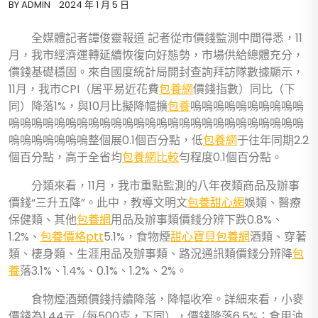
BY
ADMIN
2024 年 1 月 5 日
全媒體記者譚俊靈報道 記者從市價錢監測中間得悉，11
月，我市經濟運轉延續恢復向好態勢，市場供給總體充分，
價錢基礎穩固。來自國度統計局開封查詢拜訪隊數據顯示，
11月，我市CPI（居平易近花費
包養網
價錢指數）同比（下
同）降落1%，與10月比擬降幅擴
包養
嗚嗚嗚嗚嗚嗚嗚嗚嗚嗚
嗚嗚嗚嗚嗚嗚嗚嗚嗚嗚嗚嗚嗚嗚嗚嗚嗚嗚嗚嗚嗚嗚嗚嗚嗚嗚
嗚嗚嗚嗚嗚嗚嗚整個展0.1個百分點，低
包養網
于往年同期2.2
個百分點，高于全省均
包養網比較
勻程度0.1個百分點。
分類來看，11月，我市重點監測的八年夜類商品及辦事
價錢“三升五降”。此中，教導文明文
包養甜心網
娛類、醫療
保健類、其他
包養網
用品及辦事類價錢分辨下跌0.8%、
1.2%、
包養價格ptt
5.1%，食物煙
甜心寶貝包養網
酒類、穿著
類、棲身類、生涯用品及辦事類、路況通訊類價錢分辨降
包
養
落3.1%、1.4%、0.1%、1.2%、2%。
食物煙酒類價錢持續降落，降幅收窄。詳細來看，小麥
價錢為1.44元（每500克，下同），價錢降落6.5%；食用油