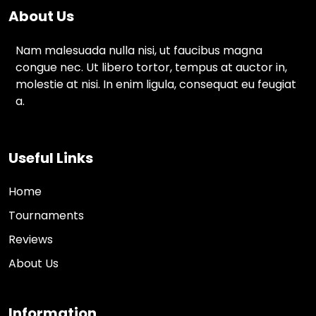
About Us
Nam malesuada nulla nisi, ut faucibus magna
congue nec. Ut libero tortor, tempus at auctor in,
molestie at nisi. In enim ligula, consequat eu feugiat
a.
Useful Links
Home
Tournaments
Reviews
About Us
Information