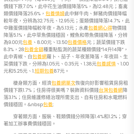
價錢下跌7.0%，此中花生油價錢降落5%，為12.48元；畜禽
類價錢降落25.6%，
包養情婦
此中鮮牛肉、鮮豬肉價錢降幅
較年夜，分辨為32.75元、12.95元；蛋類價錢降落14.7%，此
中雞蛋價錢降幅較年夜，為5.13元；水產
包養網心得
物價錢
降落5.1%，此中草魚價錢穩固，鯉魚和帶魚價錢降落，分辨
為9.00元
包養
、8.00元、13.50
包養價格
元；蔬菜價錢下跌
8.3%，28
包養金額
種重點監測的蔬菜種類價錢“14升14降”，
此中青椒、白
包養網
蘿卜、茄子、年夜蔥降落，年夜蒜、生
菜價錢下跌，分辨為1.05元、0.35元、1.38元
包養感情
、1.00
元和5.25元、1.
短期包養
87元。
棲身類方面，經濟
包養網單次
恢復向好影響租賃房房租
價錢下跌1.7%；住房得很美嗎？裝飾資料價錢
台灣包養網
降
落3.1%；住房維護修繕治理所需支出、自有住房和水電燃料
價錢穩固。&nbsp
包養
;
穿著類方面，服裝、鞋類價錢分辨降落1.4%和1.2%；穿
著加工辦事費價錢穩固。