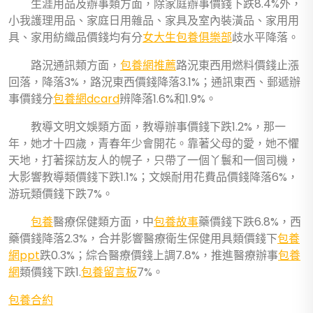
生涯用品及辦事類方面，除家庭辦事價錢下跌8.4%外，
小我護理用品、家庭日用雜品、家具及室內裝潢品、家用用
具、家用紡織品價錢均有分
女大生包養俱樂部
歧水平降落。
路況通訊類方面，
包養網推薦
路況東西用燃料價錢止漲
回落，降落3%，路況東西價錢降落3.1%；通訊東西、郵遞辦
事價錢分
包養網dcard
辨降落1.6%和1.9%。
教導文明文娛類方面，教導辦事價錢下跌1.2%，那一
年，她才十四歲，青春年少會開花。靠著父母的愛，她不懼
天地，打著探訪友人的幌子，只帶了一個丫鬟和一個司機，
大影響教導類價錢下跌1.1%；文娛耐用花費品價錢降落6%，
游玩類價錢下跌7%。
包養
醫療保健類方面，中
包養故事
藥價錢下跌6.8%，西
藥價錢降落2.3%，合并影響醫療衛生保健用具類價錢下
包養
網ppt
跌0.3%；綜合醫療價錢上調7.8%，推進醫療辦事
包養
網
類價錢下跌1.
包養留言板
7%。
包養合約