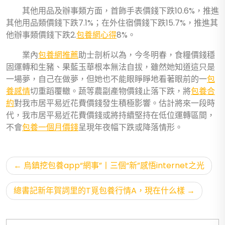
其他用品及辦事類方面，首飾手表價錢下跌10.6%，推進
其他用品類價錢下跌7.1%；在外住宿價錢下跌15.7%，推進其
他辦事類價錢下跌2.
包養網心得
8%。
業內
包養網推薦
助士剖析以為，今冬明春，食糧價錢穩
固運轉和生豬、果藍玉華根本無法自拔，雖然她知道這只是
一場夢，自己在做夢，但她也不能眼睜睜地看著眼前的一
包
養感情
切重蹈覆轍。蔬等農副產物價錢止落下跌，將
包養合
約
對我市居平易近花費價錢發生積極影響。估計將來一段時
代，我市居平易近花費價錢或將持續堅持在低位運轉區間，
不會
包養一個月價錢
呈現年夜幅下跌或降落情形。
文
烏鎮挖包養app“網事”丨三個“新”感悟internet之光
章
導
總書記新年賀詞里的T覓包養行情A，現在什么樣
覽