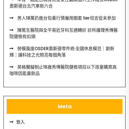
奧斯德台北汽車新六合
男人18萬扔進台包養行情僱用圈套 lier坦言從未參加
陳篤生醫院與全平易近牙科互通轉診 診所護理秀傳醫
院健檢有扣頭
勞模風度OSDER奧斯德零件商·全國休息模范｜劉新
輝：讓科技之光照亮每個角落
英格蘭擬制止16歲秀傳醫院健檢項目以下孩童購買高
咖啡因能量飲品
Meta
登入