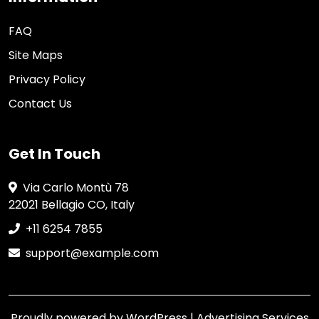
FAQ
Site Maps
Privacy Policy
Contact Us
Get In Touch
Via Carlo Montù 78
22021 Bellagio CO, Italy
+11 6254 7855
support@example.com
Proudly powered by WordPress
|
Advertising Services