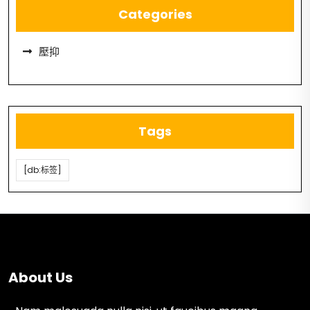
Categories
壓抑
Tags
[db:标签]
About Us