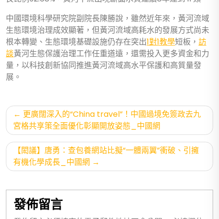
中國環境科學研究院副院長陳勝說，雖然近年來，黃河流域
生態環境治理成效顯著，但黃河流域高耗水的發展方式尚未
根本轉變、生態環境基礎設施仍存在突出
1對1教學
短板，
訪
談
黃河生態保護治理工作任重道遠，還需投入更多資金和力
量，以科技創新協同推進黃河流域高水平保護和高質量發
展。
文
更廣闊深入的“China travel”！中國過境免簽政去九
章
宮格共享策全面優化彰顯開放姿態_中國網
導
【閎議】唐勇：查包養網站比擬“一體兩翼”衝破、引擁
覽
有機化學成長_中國網
發佈留言