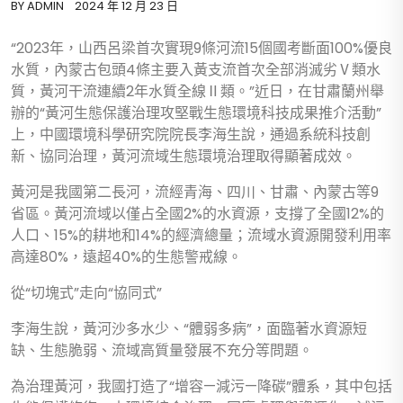
BY
ADMIN
2024 年 12 月 23 日
“2023年，山西呂梁首次實現9條河流15個國考斷面100%優良
水質，內蒙古包頭4條主要入黃支流首次全部消滅劣Ⅴ類水
質，黃河干流連續2年水質全線Ⅱ類。”近日，在甘肅蘭州舉
辦的“黃河生態保護治理攻堅戰生態環境科技成果推介活動”
上，中國環境科學研究院院長李海生說，通過系統科技創
新、協同治理，黃河流域生態環境治理取得顯著成效。
黃河是我國第二長河，流經青海、四川、甘肅、內蒙古等9
省區。黃河流域以僅占全國2%的水資源，支撐了全國12%的
人口、15%的耕地和14%的經濟總量；流域水資源開發利用率
高達80%，遠超40%的生態警戒線。
從“切塊式”走向“協同式”
李海生說，黃河沙多水少、“體弱多病”，面臨著水資源短
缺、生態脆弱、流域高質量發展不充分等問題。
為治理黃河，我國打造了“增容—減污—降碳”體系，其中包括