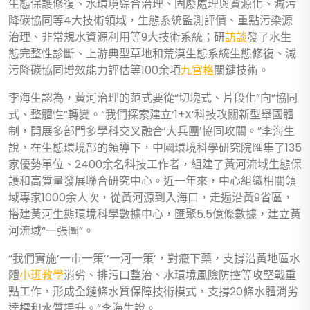
生態保護修復、水環境綜合治理、固廢處理與資源化、減污
降碳協同等4大技術領域，生態系統監測評價、重點污染源
治理、非常規水資源利用等9大技術系統；研
訪談
發了水生
態完整性診斷、上游典型草地和荒漠生態系統生態修復、減
污降碳協同增效能力評估等100余項
九宮格
關鍵技術。
李海生認為，黃河治理的范式要從“切塊式、片段化”向“協同
式、整體性”轉變。“我們探索建立‘1+X’科技攻關新型舉國體
制，開展多部門多學科交叉融合‘大兵團’協同攻關。”李海生
說，在生態環境部的領導下，中國環境科學研究院匯集了135
家優勢單位、2400余名科技工作者，組建了黃河流域生態保
護和高質量發展聯合研究中心。近一年來，中心組織相關領
域專家1000余人次，從黃河源到入海口，走遍沿黃9省區，
搭建黃河生態環境科學數據中心，匯聚5.5億條數據，建立黃
河流域“一張圖”。
“我們實施‘一市一策’‘一河一策’，對癥下藥，支撐沿黃地區水
體
小班教學
消劣、排污口整治、水環境風險防控等攻堅戰重
點工作，形成全鏈條水質保障技術模式，支撐20條水體消劣
達標和水質提升。”李海生說。