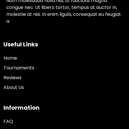
Nam malesuada nulla nisi, ut faucibus magna
congue nec. Ut libero tortor, tempus at auctor in,
molestie at nisi. In enim ligula, consequat eu feugiat
a.
Useful Links
Home
Tournaments
Reviews
About Us
Information
FAQ