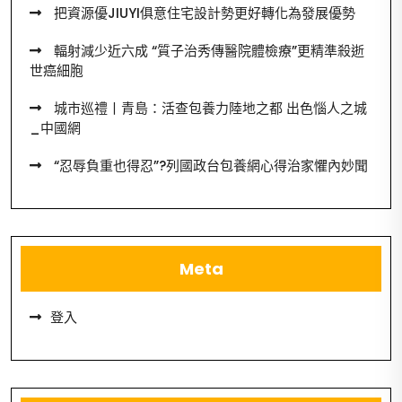
把資源優JIUYI俱意住宅設計勢更好轉化為發展優勢
輻射減少近六成 “質子治秀傳醫院體檢療”更精準殺逝
世癌細胞
城市巡禮丨青島：活查包養力陸地之都 出色惱人之城
_中國網
“忍辱負重也得忍”?列國政台包養網心得治家懼內妙聞
Meta
登入