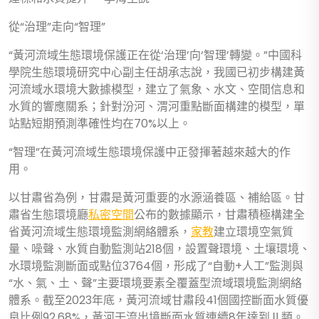
從“治理”走向“智理”
“黃河流域生態環境保護正在從‘治理’向‘智理’轉變。”中國科
學院生態環境研究中心副主任胡承志說，我國已初步構建黃
河流域水環境大數據模型，建立了氣象、水文、空間信息和
水質的響應關系；針對汾河、渭河重點斷面構建的模型，單
站點短期預測準確性均在70%以上。
“智理”在黃河流域生態環境保護中正發揮著越來越大的作
用。
以甘肅省為例，甘肅是黃河重要的水源涵養區、補給區。甘
肅省生態環境廳
私密空間
公布的數據顯示，甘肅積極構建全
省黃河流域生態環境監測網絡體系，
家教
建立環境空氣質
量、噪聲、水質自動監測站218個，設置聲環境、土壤環境、
水環境監測斷面或點位3764個，形成了“自動+人工”監測與
“水、氣、土、聲”主要環境要素全覆蓋型流域環境監測網絡
體系。截至2023年底，黃河流域甘肅段41個國控斷面水質優
良比例92.68%，黃河干流出境斷面水質連續8年達到Ⅱ類。