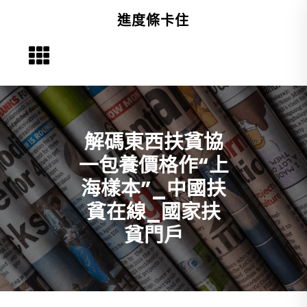
Skip
進度條卡住
to
content
解碼東西扶貧協
一包養價格作“上
海樣本”_中國扶
貧在線_國家扶
貧門戶