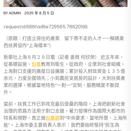
BY
ADMIN
2025 年 8 月 5 日
requestId:688fad6e729565.78620199.
（原題：打造立得住的產業 留下帶不走的人才——解碼東
西扶貧協作“上海樣本”）
新華社上海８月２８日電（記者 姜微 何欣榮） 近五年來，
從基礎設施、
包養
教育到衛生，從政府、企業到社會組織，
上海對口支援的廣度日益擴展；累計投入財政資金１３５億
余元，力度全國領先；小到農民安居房的設計，大到扶貧產
業的選擇，根據當地特色“一對一”定制，服務精度不斷提
升。
當前，扶貧工作已到攻克最后堡壘的階段。上海把創新社會
治理的思路方法用于對口支援，著力發揮作為國際大都市的
特長和視野，真正做
包養網
到“中央要求、當地所需、上海所
能”。上海市委主要負責人表示：我們要始終堅持“民生為