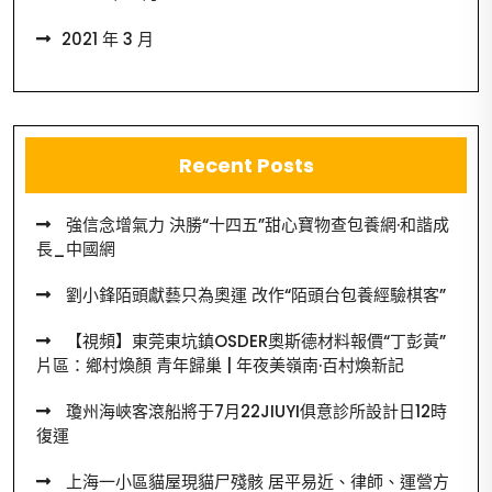
2021 年 3 月
Recent Posts
強信念增氣力 決勝“十四五”甜心寶物查包養網·和諧成
長_中國網
劉小鋒陌頭獻藝只為奧運 改作“陌頭台包養經驗棋客”
【視頻】東莞東坑鎮OSDER奧斯德材料報價“丁彭黃”
片區：鄉村煥顏 青年歸巢 | 年夜美嶺南·百村煥新記
瓊州海峽客滾船將于7月22JIUYI俱意診所設計日12時
復運
上海一小區貓屋現貓尸殘骸 居平易近、律師、運營方