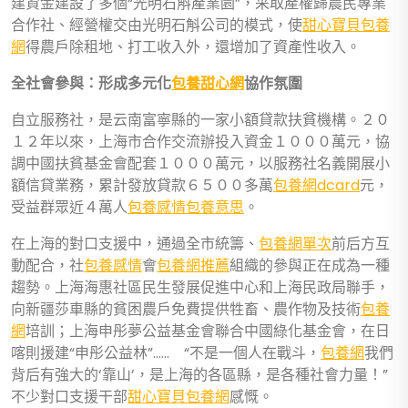
建資金建設了多個“光明石斛產業園”，采取產權歸農民專業
合作社、經營權交由光明石斛公司的模式，使
甜心寶貝包養
網
得農戶除租地、打工收入外，還增加了資產性收入。
全社會參與：形成多元化
包養甜心網
協作氛圍
自立服務社，是云南富寧縣的一家小額貸款扶貧機構。２０
１２年以來，上海市合作交流辦投入資金１０００萬元，協
調中國扶貧基金會配套１０００萬元，以服務社名義開展小
額信貸業務，累計發放貸款６５００多萬
包養網dcard
元，
受益群眾近４萬人
包養感情
包養意思
。
在上海的對口支援中，通過全市統籌、
包養網單次
前后方互
動配合，社
包養感情
會
包養網推薦
組織的參與正在成為一種
趨勢。上海海惠社區民生發展促進中心和上海民政局聯手，
向新疆莎車縣的貧困農戶免費提供牲畜、農作物及技術
包養
網
培訓；上海申彤夢公益基金會聯合中國綠化基金會，在日
喀則援建“申彤公益林”…… “不是一個人在戰斗，
包養網
我們
背后有強大的‘靠山’，是上海的各區縣，是各種社會力量！”
不少對口支援干部
甜心寶貝包養網
感慨。