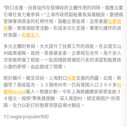
“對口支援、扶貧協作在發揮政府主體作用的同時，還應注重
引導社會力量參與。”上海市政府副秘書長吳建融說，要通過
發揮專項資金的杠桿作用，鼓勵企業投資、志愿者服
包養管
道
務、慈善捐助等活動，形成多元化支撐、專業化運作的良
好氛圍。
包養女人
多元主體的參與，大大提升了扶貧工作的效能。在云南文山
州麻栗坡縣，政府、慈善基金會、企業相互合作，為千余人
次安裝修復了假肢，一批因殘致貧邊民行走的渴望和脫貧奔
小康的夢想，由此變成了現實。
統計顯示，截至目前，上海對口
包養
支援的西藏、云南、新
疆等７個省區市、１３個地州市，仍有貧困人口３００多
包
養網dcard
萬人。根據計劃，今年上海將繼續安排資金逾３
４億元，按照“聚焦貧困縣、深入貧困村、綁定貧困戶”的思
路，全力以赴打好脫貧攻堅這場大戰役。
TC:sugarpopular900