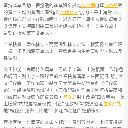
堅持產業帶動，把援助的產業資金變為
包養網
可運
包養網
營
的資產，增加貧困地區“造血
包養女人
”能力，是上海對口支
援的核心理念。在新疆喀什，過去五年上海投入援助資金２
３億元，支持四個縣工業園區建成面積４４．９平方公里，
帶動直接就業約２萬人。
產業扶貧，貴在精準。而要做到精準定位，就要像社會治理
一樣，俯身傾聽基層需求，激發百姓內生致富動力，形成良
性循環。
文化旅游、高原特色農業、民族手工業……上海援藏工作隊通
過調研，列出了一張詳盡的產業扶貧清單。在西藏日喀則地
區江孜縣，工作隊精心制作了大型原生態實景劇《江孜印
跡》。總領隊戴晶斌說，《江孜印跡》作為全國海拔最高和
西藏首部縣級層面的實景劇，
包養網
對于改變“白天看廟、晚
上睡覺”的旅游發展模式，促進江孜縣從“交通過境
包養網站
地”轉變為“旅游目的地”，將起到積極的推動作用。
無獨有偶，在云南的文山、紅河、普洱等地區，上海安排援