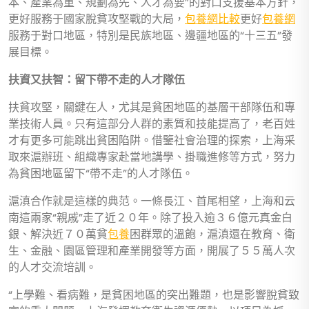
本、產業為重、規劃為先、人才為要”的對口支援基本方針，
更好服務于國家脫貧攻堅戰的大局，
包養網比較
更好
包養網
服務于對口地區，特別是民族地區、邊疆地區的“十三五”發
展目標。
扶資又扶智：留下帶不走的人才隊伍
扶貧攻堅，關鍵在人，尤其是貧困地區的基層干部隊伍和專
業技術人員。只有這部分人群的素質和技能提高了，老百姓
才有更多可能跳出貧困陷阱。借鑒社會治理的探索，上海采
取來滬辦班、組織專家赴當地講學、掛職進修等方式，努力
為貧困地區留下“帶不走”的人才隊伍。
滬滇合作就是這樣的典范。一條長江、首尾相望，上海和云
南這兩家“親戚”走了近２０年。除了投入逾３６億元真金白
銀、解決近７０萬貧
包養
困群眾的溫飽，滬滇還在教育、衛
生、金融、園區管理和產業開發等方面，開展了５５萬人次
的人才交流培訓。
“上學難、看病難，是貧困地區的突出難題，也是影響脫貧致