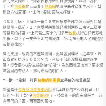
富的重大問題。上海發揮教育衛生資源優勢，以項目為抓
手，推
包養網
動云南貧困
包養網
地區提高教育衛生水平，幫
助對方‘拔窮根’。”上海市副市長時光輝說。
今年５月底，上海新一輪２８支醫療隊全部到達云南對口幫
扶醫院。此前，１７家受援縣醫院已順利通過云南省二級甲
等醫院的評審。“上海醫生帶來的很多新
包養
技術在祥云落地
生根，留下了一支帶不走的醫療隊。”云南祥云縣人民醫院院
長楊兆偉說。
智力支援，改變的不僅是技術，更是發展理念。近年來，云
南省累計選派３００余名處、科級干部赴滬掛職和跟班學
習。從發展“末端”直接對接“前沿”，為貧困地區培育了更多經
濟發展的帶頭人、鄉村治理的明白人。
“一對一”定制：打造
包養網車馬費
立得住的扶貧產業
新疆喀什
包養意思
包養網VIP
地區葉城縣的不少鄉村里，往
日的“一片土黃”沒
包養網VIP
了。整齊劃一的農家庭院里，辟
有專門的羊圈、葡萄園和菜地。