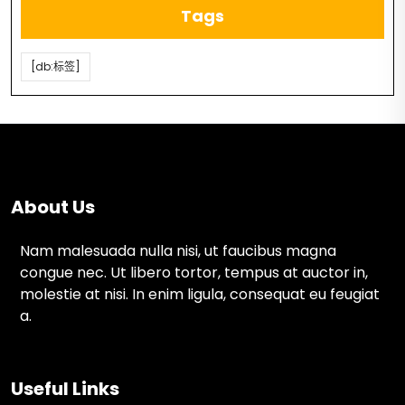
Tags
[db:标签]
About Us
Nam malesuada nulla nisi, ut faucibus magna
congue nec. Ut libero tortor, tempus at auctor in,
molestie at nisi. In enim ligula, consequat eu feugiat
a.
Useful Links