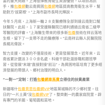
富的重大問題。上海發揮教育衛生資源優勢，以項目為抓
手，推
包養網
動云南貧困
包養網
地區提高教育衛生水平，幫
助對方‘拔窮根’。”上海市副市長時光輝說。
今年５月底，上海新一輪２８支醫療隊全部到達云南對口幫
扶醫院。此前，１７家受援縣醫院已順利通過云南省二級甲
等醫院的評審。“上海醫生帶來的很多新
包養
技術在祥云落地
生根，留下了一支帶不走的醫療隊。”云南祥云縣人民醫院院
長楊兆偉說。
智力支援，改變的不僅是技術，更是發展理念。近年來，云
南省累計選派３００余名處、科級干部赴滬掛職和跟班學
習。從發展“末端”直接對接“前沿”，為貧困地區培育了更多經
濟發展的帶頭人、鄉村治理的明白人。
“一對一”定制：打造
包養網車馬費
立得住的扶貧產業
新疆喀什
包養意思
包養網VIP
地區葉城縣的不少鄉村里，往
日的“一片土黃”沒
包養網VIP
了。整齊劃一的農家庭院里，辟
有專門的羊圈、葡萄園和菜地。