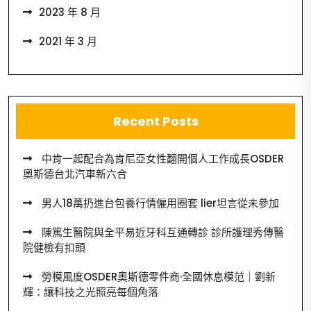
2023 年 8 月
2021 年 3 月
Recent Posts
中肯一起配合為肯尼亞女性翻開個人工作成長OSDER
奧斯德台北汽車新六合
男人18萬扔進台包養行情僱用圈套 lier坦言從未參加
陳篤生醫院與全平易近牙科互通轉診 診所護理秀傳醫
院健檢有扣頭
勞模風度OSDER奧斯德零件商·全國休息模范｜劉新
輝：讓科技之光照亮每個角落