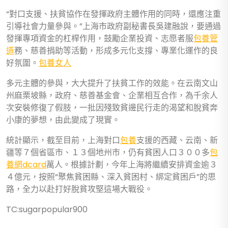
“對口支援、扶貧協作在發揮政府主體作用的同時，還應注重
引導社會力量參與。”上海市政府副秘書長吳建融說，要通過
發揮專項資金的杠桿作用，鼓勵企業投資、志愿者服
包養管
道
務、慈善捐助等活動，形成多元化支撐、專業化運作的良
好氛圍。
包養女人
多元主體的參與，大大提升了扶貧工作的效能。在云南文山
州麻栗坡縣，政府、慈善基金會、企業相互合作，為千余人
次安裝修復了假肢，一批因殘致貧邊民行走的渴望和脫貧奔
小康的夢想，由此變成了現實。
統計顯示，截至目前，上海對口
包養
支援的西藏、云南、新
疆等７個省區市、１３個地州市，仍有貧困人口３００多
包
養網dcard
萬人。根據計劃，今年上海將繼續安排資金逾３
４億元，按照“聚焦貧困縣、深入貧困村、綁定貧困戶”的思
路，全力以赴打好脫貧攻堅這場大戰役。
TC:sugarpopular900