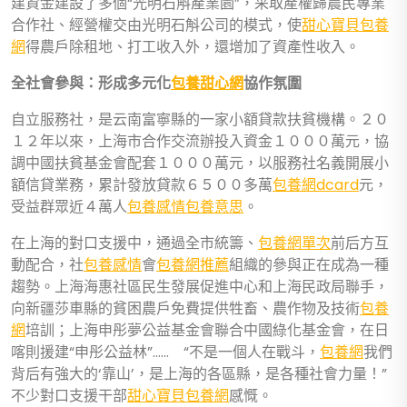
建資金建設了多個“光明石斛產業園”，采取產權歸農民專業
合作社、經營權交由光明石斛公司的模式，使
甜心寶貝包養
網
得農戶除租地、打工收入外，還增加了資產性收入。
全社會參與：形成多元化
包養甜心網
協作氛圍
自立服務社，是云南富寧縣的一家小額貸款扶貧機構。２０
１２年以來，上海市合作交流辦投入資金１０００萬元，協
調中國扶貧基金會配套１０００萬元，以服務社名義開展小
額信貸業務，累計發放貸款６５００多萬
包養網dcard
元，
受益群眾近４萬人
包養感情
包養意思
。
在上海的對口支援中，通過全市統籌、
包養網單次
前后方互
動配合，社
包養感情
會
包養網推薦
組織的參與正在成為一種
趨勢。上海海惠社區民生發展促進中心和上海民政局聯手，
向新疆莎車縣的貧困農戶免費提供牲畜、農作物及技術
包養
網
培訓；上海申彤夢公益基金會聯合中國綠化基金會，在日
喀則援建“申彤公益林”…… “不是一個人在戰斗，
包養網
我們
背后有強大的‘靠山’，是上海的各區縣，是各種社會力量！”
不少對口支援干部
甜心寶貝包養網
感慨。