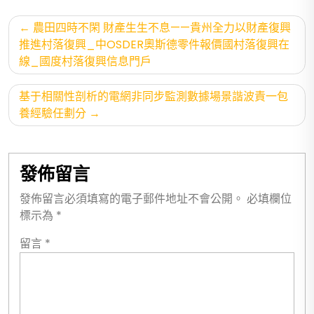
文
農田四時不閑 財產生生不息——貴州全力以財產復興
章
推進村落復興_中OSDER奧斯德零件報價國村落復興在
線_國度村落復興信息門戶
導
覽
基于相關性剖析的電網非同步監測數據場景諧波責一包
養經驗任劃分
發佈留言
發佈留言必須填寫的電子郵件地址不會公開。
必填欄位
標示為
*
留言
*