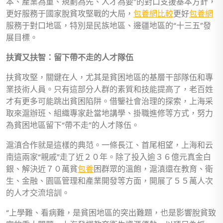
本、產業為重、規劃為先、人才為要”的對口支援基本方針，
更好服務于國家脫貧攻堅戰的大局，
包養網比較
更好
包養網
服務于對口地區，特別是民族地區、邊疆地區的“十三五”發
展目標。
扶資又扶智：留下帶不走的人才隊伍
扶貧攻堅，關鍵在人，尤其是貧困地區的基層干部隊伍和專
業技術人員。只有這部分人群的素質和技能提高了，老百姓
才有更多可能跳出貧困陷阱。借鑒社會治理的探索，上海采
取來滬辦班、組織專家赴當地講學、掛職進修等方式，努力
為貧困地區留下“帶不走”的人才隊伍。
滬滇合作就是這樣的典范。一條長江、首尾相望，上海和云
南這兩家“親戚”走了近２０年。除了投入逾３６億元真金白
銀、解決近７０萬貧
包養
困群眾的溫飽，滬滇還在教育、衛
生、金融、園區管理和產業開發等方面，開展了５５萬人次
的人才交流培訓。
“上學難、看病難，是貧困地區的突出難題，也是影響脫貧致