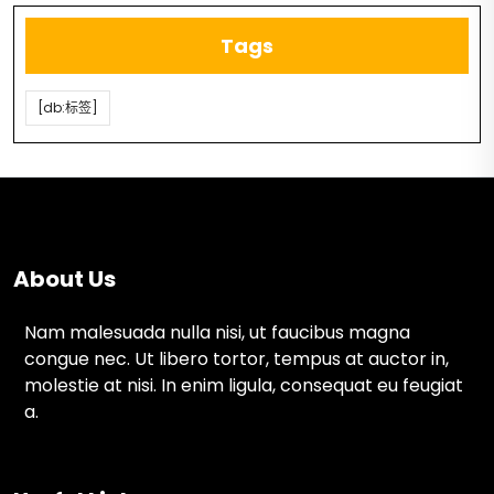
Tags
[db:标签]
About Us
Nam malesuada nulla nisi, ut faucibus magna
congue nec. Ut libero tortor, tempus at auctor in,
molestie at nisi. In enim ligula, consequat eu feugiat
a.