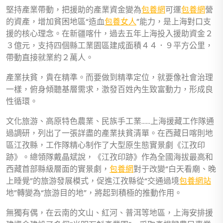
堅持產業帶動，把援助的產業資金變為
包養網
可運
包養網
營
的資產，增加貧困地區“造血
包養女人
”能力，是上海對口支
援的核心理念。在新疆喀什，過去五年上海投入援助資金２
３億元，支持四個縣工業園區建成面積４４．９平方公里，
帶動直接就業約２萬人。
產業扶貧，貴在精準。而要做到精準定位，就要像社會治理
一樣，俯身傾聽基層需求，激發百姓內生致富動力，形成良
性循環。
文化旅游、高原特色農業、民族手工業……上海援藏工作隊通
過調研，列出了一張詳盡的產業扶貧清單。在西藏日喀則地
區江孜縣，工作隊精心制作了大型原生態實景劇《江孜印
跡》。總領隊戴晶斌說，《江孜印跡》作為全國海拔最高和
西藏首部縣級層面的實景劇，
包養網
對于改變“白天看廟、晚
上睡覺”的旅游發展模式，促進江孜縣從“交通過境
包養網站
地”轉變為“旅游目的地”，將起到積極的推動作用。
無獨有偶，在云南的文山、紅河、普洱等地區，上海安排援