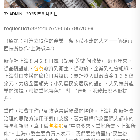
BY
ADMIN
2025 年 8 月 5 日
requestId:688fad6e729565.78620199.
（原題：打造立得住的產業 留下帶不走的人才——解碼東
西扶貧協作“上海樣本”）
新華社上海８月２８日電（記者 姜微 何欣榮） 近五年來，
從基礎設施、
包養
教育到衛生，從政府、企業到社會組織，
上海對口支援的廣度日益擴展；累計投入財政資金１３５億
余元，力度全國領先；小到農民安居房的設計，大到扶貧產
業的選擇，根據當地特色“一對一”定制，服務精度不斷提
升。
當前，扶貧工作已到攻克最后堡壘的階段。上海把創新社會
治理的思路方法用于對口支援，著力發揮作為國際大都市的
特長和視野，真正做
包養網
到“中央要求、當地所需、上海所
能”。上海市委主要負責人表示：我們要始終堅持“民生為