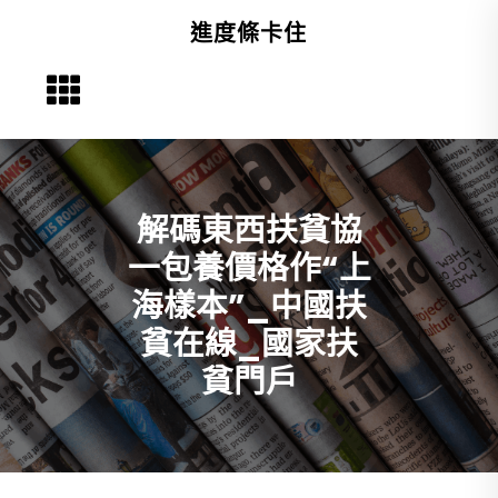
Skip
進度條卡住
to
content
解碼東西扶貧協
一包養價格作“上
海樣本”_中國扶
貧在線_國家扶
貧門戶