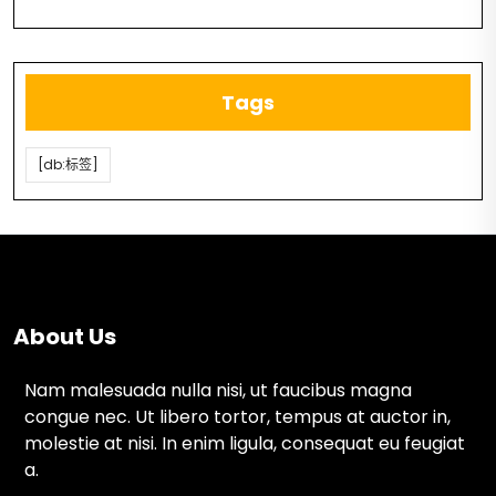
Tags
[db:标签]
About Us
Nam malesuada nulla nisi, ut faucibus magna
congue nec. Ut libero tortor, tempus at auctor in,
molestie at nisi. In enim ligula, consequat eu feugiat
a.