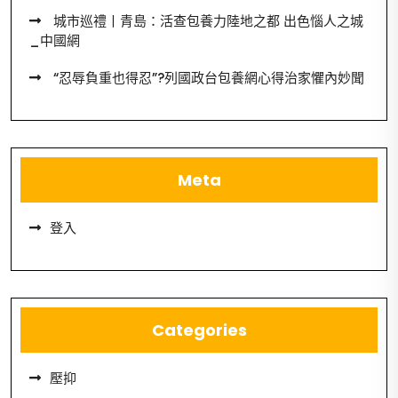
城市巡禮丨青島：活查包養力陸地之都 出色惱人之城
_中國網
“忍辱負重也得忍”?列國政台包養網心得治家懼內妙聞
Meta
登入
Categories
壓抑