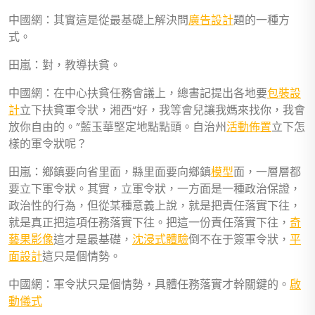
中國網：其實這是從最基礎上解決問
廣告設計
題的一種方
式。
田嵐：對，教導扶貧。
中國網：在中心扶貧任務會議上，總書記提出各地要
包裝設
計
立下扶貧軍令狀，湘西“好，我等會兒讓我媽來找你，我會
放你自由的。”藍玉華堅定地點點頭。自治州
活動佈置
立下怎
樣的軍令狀呢？
田嵐：鄉鎮要向省里面，縣里面要向鄉鎮
模型
面，一層層都
要立下軍令狀。其實，立軍令狀，一方面是一種政治保證，
政治性的行為，但從某種意義上說，就是把責任落實下往，
就是真正把這項任務落實下往。把這一份責任落實下往，
奇
藝果影像
這才是最基礎，
沈浸式體驗
倒不在于簽軍令狀，
平
面設計
這只是個情勢。
中國網：軍令狀只是個情勢，具體任務落實才幹關鍵的。
啟
動儀式