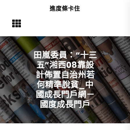
Skip
進度條卡住
to
content
田嵐委員：“十三
五”湘西08靠設
計佈置自治州若
何精準脫貧_中
國成長門戶網－
國度成長門戶