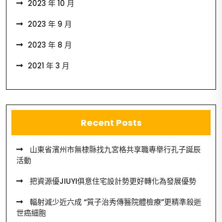
2023 年 10 月
2023 年 9 月
2023 年 8 月
2021 年 3 月
Recent Posts
山東省濱州市無棣縣找九宮格共享職專舉行孔子誕辰
活動
把資源優JIUYI俱意住宅設計勢更好轉化為發展優勢
輻射減少近六成 “質子治秀傳醫院體檢療”更精準殺逝
世癌細胞