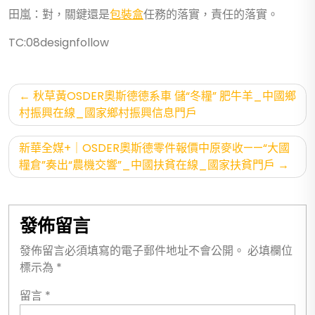
田嵐：對，關鍵還是
包裝盒
任務的落實，責任的落實。
TC:08designfollow
文
秋草黃OSDER奧斯德德系車 儲“冬糧” 肥牛羊_中國鄉
章
村振興在線_國家鄉村振興信息門戶
導
新華全媒+｜OSDER奧斯德零件報價中原麥收——“大國
覽
糧倉”奏出“農機交響”_中國扶貧在線_國家扶貧門戶
發佈留言
發佈留言必須填寫的電子郵件地址不會公開。
必填欄位
標示為
*
留言
*