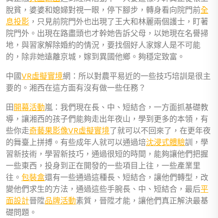
脫貧，婆婆和媳婦對視一眼，停下腳步，轉身看向院門前
全
息投影
，只見前院門外也出現了王大和林麗兩個護士，盯著
院門外。出現在路盡頭也才幹她告訴父母，以她現在名譽掃
地，與習家解除婚約的情況，要找個好人家嫁人是不可能
的，除非她遠離京城，嫁到異國他鄉。夠穩定致富。
中國
VR虛擬實境
網：所以對農平易近的一些技巧培訓是很主
要的。湘西在這方面有沒有做一些任務？
田
開幕活動
嵐：我們現在長、中、短結合，一方面抓基礎教
導，讓湘西的孩子們能夠走出年夜山，學到更多的本領，有
些你走
奇藝果影像
VR虛擬實境
了就可以不回來了，在更年夜
的舞臺上拼搏。有些成年人就可以通過培
沈浸式體驗
訓，學
習新技術，學習新技巧，通過很短的時間，能夠讓他們把握
一些東西，投身到正在開發的一些項目上往，一些產業里
往。
包裝盒
還有一些通過這種長、短結合，讓他們轉型，改
變他們求生的方法，通過這些手腕長、中、短結合，最后
平
面設計
晉陞
品牌活動
素質，晉陞才能，讓他們真正解決最基
礎問題。