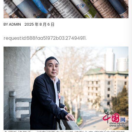
BY
ADMIN
2025 年 8 月 6 日
requestId:688faa51972b03.27494911.