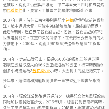
道被堵，獨龍江仍然與世隔絕。第二年春天三四月積雪開始
融
包養條件
化，要靠人工推雪才能艱難地開辟出路來。
2007年11月，時任云南省委副書記李
包養
紀恒帶隊前往獨龍
江，途中遭遇大雪，車隊中9條輪胎爆胎，最終無功而返。
此后8年間，歷任云南省委副書記、省長、省委書記的李紀
恒五進獨龍江。在黨中央的關懷下，在云南省委省政府的大
力推動下，2010年，獨龍江鄉“整鄉推進·整族幫扶”工程啟
動。
2014年，穿越高黎貢山、長達6680米的獨龍江隧道貫通，
獨龍江公路從原來的96.2公里縮短為79公里，行車時間從8
個多小時縮短為3
包養網VIP
小時，大雪封山的歷史結束了。
多年來，這條路和獨龍族同胞也一直被習近平總書記牽掛
著。
2014年，獨龍江公路隧道貫通前夕，總書記寫信勉勵獨龍族
同胞加快脫貧致富步伐；2015年1月，總書記到云南考察時，
會見了高德榮等貢山縣干部群眾。2018年，獨龍族實現整族