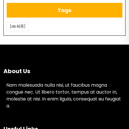
Tags
[db:标签]
About Us
Nam malesuada nulla nisi, ut faucibus magna
congue nec. Ut libero tortor, tempus at auctor in,
molestie at nisi. In enim ligula, consequat eu feugiat
a.
Useful Links