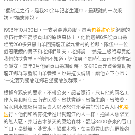
“獨龍江之行，是我30余年記者生涯中，最艱難的一次采
訪。”楊志剛說。
1998年10月30日，一支身穿迷彩服、裹著
包養甜心網
綁腿的
隊伍行走在高黎貢山的原始森林里，他們遇到8名從貢山縣
趕著260多只黑山羊回獨龍江獻九當村的老鄉。隊伍中一位
戴著眼鏡的男子和老鄉們聊天，老鄉說：“這是上級領導買給
我們的扶貧羊。”他們不知道，這位男子是時任云南省委書記
令狐安。當年2月他到貢山縣調研時，安排10萬元資金幫助獨
龍江鄉群眾發展山羊養殖。也是這次調研，讓他立下心愿：
“一定要到獨龍江鄉看望獨龍族群眾。”
根據令狐安的要求，不帶公安、記者隨行，只有他的兩名工
作人員和時任云南省民委、省扶貧辦、省衛生廳、省教委、
省水利水電廳相關負責人以及怒江州委書記等10余人同
包養
妹
行。他們和所有徒步進出獨龍江的人一樣，通過人跡罕至
的無人區，穿越古木參天的原始森林，翻越3400多米的雪山
丫口，攀懸崖、涉雪水、過獨木橋，在高黎貢山的荒野峰嶺