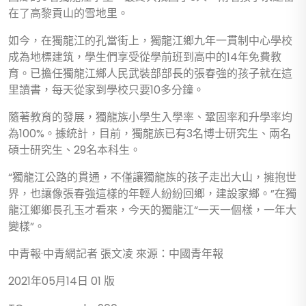
在了高黎貢山的雪地里。
如今，在獨龍江的孔當街上，獨龍江鄉九年一貫制中心學校
成為地標建筑，學生們享受從學前班到高中的14年免費教
育。已擔任獨龍江鄉人民武裝部部長的張春強的孩子就在這
里讀書，每天從家到學校只要10多分鐘。
隨著教育的發展，獨龍族小學生入學率、鞏固率和升學率均
為100%。據統計，目前，獨龍族已有3名博士研究生、兩名
碩士研究生、29名本科生。
“獨龍江公路的貫通，不僅讓獨龍族的孩子走出大山，擁抱世
界，也讓像張春強這樣的年輕人紛紛回鄉，建設家鄉。”在獨
龍江鄉鄉長孔玉才看來，今天的獨龍江“一天一個樣，一年大
變樣”。
中青報·中青網記者 張文凌 來源：中國青年報
2021年05月14日 01 版