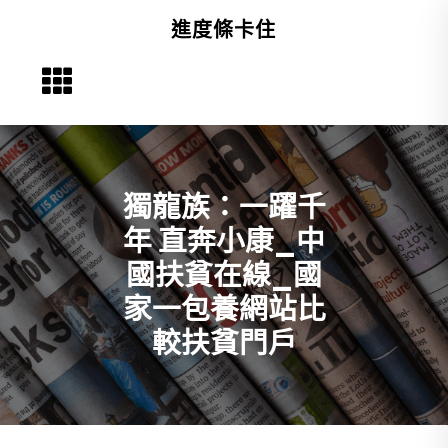
Skip
進度條卡住
to
content
獨龍族：一躍千
年 直奔小康_中
國扶貧在線_國
家一包養網站比
較扶貧門戶