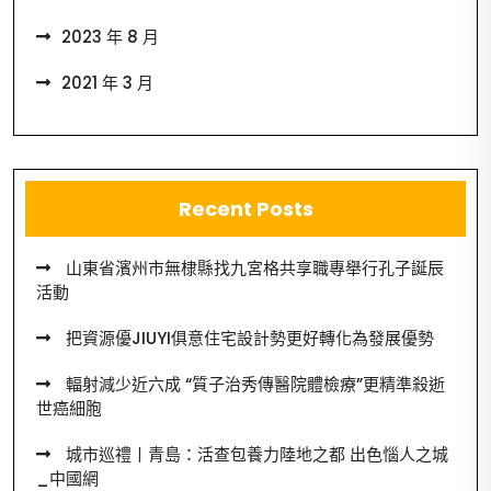
2023 年 8 月
2021 年 3 月
Recent Posts
山東省濱州市無棣縣找九宮格共享職專舉行孔子誕辰
活動
把資源優JIUYI俱意住宅設計勢更好轉化為發展優勢
輻射減少近六成 “質子治秀傳醫院體檢療”更精準殺逝
世癌細胞
城市巡禮丨青島：活查包養力陸地之都 出色惱人之城
_中國網