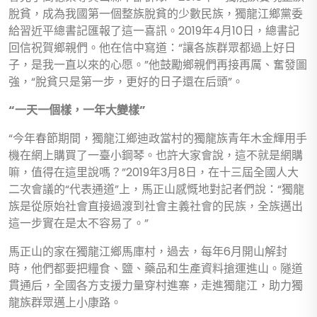
脫貧，成為我國第一個整族脫貧的少數民族，獨龍江鄉黨委
給習近平總書記匯報了這一喜訊。2019年4月10日，總書記
回信祝賀鄉親們。他在信中寫道：“讓各族群眾都過上好日
子，是我一直以來的心愿。”他鼓勵鄉親們再接再厲、奮發圖
強，“脫貧只是第一步，更好的日子還在后頭”。
“一天一個樣，一年大變樣”
“今年春節期間，獨龍江鄉迪政當村的獨龍族青年木金輝用手
機在網上購買了一臺小鋼琴。也許大家會說，這不就是網購
嘛，值得在這里說嗎？”2019年3月8日，在十三屆全國人大
二次會議的“代表通道”上，馬正山感慨地對記者們說：“獨龍
族是從原始社會直接過渡到社會主義社會的民族，全族邁出
這一步實在是太不容易了。”
馬正山的家在獨龍江鄉馬庫村，過去，每年6月開山解封
時，他們都要把糧食、鹽、藥品和生產資料搶運進山。隧道
貫通后，全國各方支援力量穿村進寨，走進獨龍江，助力獨
龍族群眾邁上小康路。