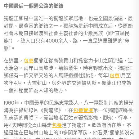
中國最后一個通公路的鄉鎮
獨龍江鄉是中國唯一的獨龍族聚居地，也是全國最偏遠、最
封閉、最貧困的鄉鎮之一。獨龍族是新中國成立后，從原始
社會末期直接過渡到社會主義社會的少數民族（即“直過民
族”），總人口只有4000余人。路，一直是這里難通的“命
脈”。
在這里，
包養
獨龍江從高黎貢山和擔當力卡山之間流過，江
水湍急，兩岸山高坡陡，荊棘叢生，時有野獸出沒。獨龍江
鄉僅有一條又窄又險的人馬驛道通往縣城，每年1
包養
1月至
次年4月，大雪封山，與外界的交通被切斷。獨龍江也成為
一個神秘而鮮為人知的地方。
1960年，中國最早的民族志電影人、八一電影制片廠的楊光
海為拍攝紀錄片《獨龍族》，在
包養管道
第一位獨龍族縣長
孔志清的帶領下，靠當地老百姓背著攝影機、腳架、行李，
用4天時間從貢山縣走
包養
進了獨龍江。鄉政府所在地，不
過是建在巴坡村山坡上的10多間茅草房，他看見“獨龍族沒有