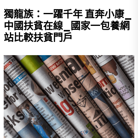
獨龍族：一躍千年 直奔小康_
中國扶貧在線_國家一包養網
站比較扶貧門戶