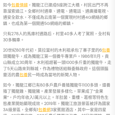
如今
包養情婦
，獨龍江已建成6座跨江大橋，村民出門不再
靠溜索過江。全鄉村村通車、通電、通電話、通廣播電視、
通安全飲水，不僅成為云南第一個實現村村通4G網絡的鄉
鎮，也成為第一個開通5G網絡的鄉鎮。
只有278人的馬庫村通路后，村里40多人考了駕照，全村有
30多輛車。
20世紀80年代初，莫拉當村的木利祖承包了寨子里的6
包養
頭獨龍牛，成為獨龍江第一個養牛專業戶。1986年11月，貢
山縣成立30周年，木利祖趕著一頭1000多斤重的獨龍牛，走
了5天山路來到縣城，作為禮物送給縣委縣政府。這個頭腦
靈活的農
包養
民一時成為當地的新聞人物。
如今，獨龍江鄉已有80多戶農戶養殖獨龍牛1100多頭，還養
殖了獨龍雞、獨龍豬。產業發展多樣化，草果成了“金果
果”，戶均年收入1萬元以上。羊肚菌、重樓、葛根等特色生
態產業開始顯現成效。2019年，獨龍江旅游景區被評為國家
3A級景區，全鄉有1
包養網
3家賓館酒店，其中一家是四星