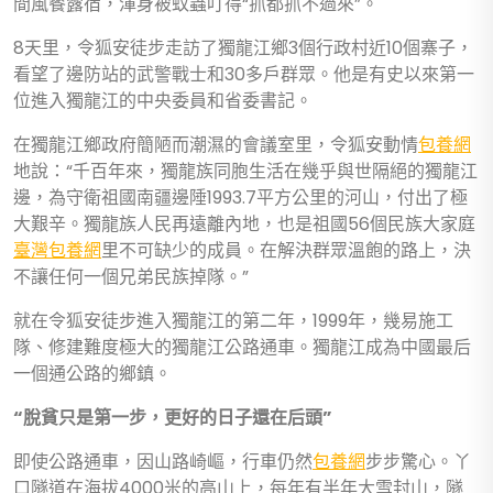
間風餐露宿，渾身被蚊蟲叮得“抓都抓不過來”。
8天里，令狐安徒步走訪了獨龍江鄉3個行政村近10個寨子，
看望了邊防站的武警戰士和30多戶群眾。他是有史以來第一
位進入獨龍江的中央委員和省委書記。
在獨龍江鄉政府簡陋而潮濕的會議室里，令狐安動情
包養網
地說：“千百年來，獨龍族同胞生活在幾乎與世隔絕的獨龍江
邊，為守衛祖國南疆邊陲1993.7平方公里的河山，付出了極
大艱辛。獨龍族人民再遠離內地，也是祖國56個民族大家庭
臺灣包養網
里不可缺少的成員。在解決群眾溫飽的路上，決
不讓任何一個兄弟民族掉隊。”
就在令狐安徒步進入獨龍江的第二年，1999年，幾易施工
隊、修建難度極大的獨龍江公路通車。獨龍江成為中國最后
一個通公路的鄉鎮。
“脫貧只是第一步，更好的日子還在后頭”
即使公路通車，因山路崎嶇，行車仍然
包養網
步步驚心。丫
口隧道在海拔4000米的高山上，每年有半年大雪封山，隧