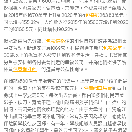
級，26家農家樂，600戶農戶購置了汽車。村民跑運輸、開
挖掘機、辦農家樂、做電商、當導游，全鄉農村經濟總收入
從2015年的1670萬元上升到2020年的4
包養網
263.83萬元，
同比增長155.32%；人均收入從2015年的3503元增加到2020
年的10166.5元，同比增長190.22%。
獨龍族由原先分散居
包養價格
住的41個自然村歸并為26個集
中安置點，新建安居房1089套，村民搬進了新居
包養故事
。
60歲以上的孤寡老人被安排到敬老院生活，建檔立卡貧困無
房戶被安排到各村委會附近的幸福公寓，并為他們提供了護
林員
包養網推薦
、河道員等公益性崗位。
在獨龍族80后青年張春強的記憶中，上學曾是鄉里孩子們最
難的一件事。他的家在獨龍江龍元村，
包養網車馬費
到貢山
縣城上中學要走5天，每次出去讀書，都由10多個村民帶著
繩子、砍刀，背著干糧，翻山越嶺把孩子們送出山，途中的
樹洞、石洞是他們夜晚睡覺的地方。由于大雪封山，獨龍江
外出讀書的學生寒假不能回家，常有孩子因為想家，偷偷結
伴離開學校徒步回鄉。有一年，學校組織人員翻山越嶺尋找
回鄉的5名獨龍江學生，最終只找回了3人，兩名孩子永遠留