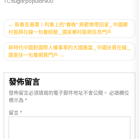
TC:sugarpopular900
文
新春走基層丨列車上的“春晚” 將歡樂帶回家_中國鄉
章
村振興在線一包養經驗_國家鄉村振興信息門戶
導
新時代中國對國際人權事業的大國擔當_中國扶貧在線_
覽
國家扶一包養網貧門戶
發佈留言
發佈留言必須填寫的電子郵件地址不會公開。
必填欄位
標示為
*
留言
*