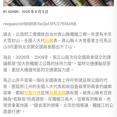
BY
ADMIN
2025 年 8 月 9 日
requestId:6896815e2ef3f5.07619468.
過去，云南怒江傈僳族自治州貢山縣獨龍江鄉一年里有半年
大雪封山，全國人大代
包養
表、貢山縣人大常委會主任馬正
山3月要到北京開全國兩會都出不了山。
為此，2008年、2009年，馬正山兩次向全國兩會提交的建
議都是“加大對獨龍江公路的扶持力度”。當時交通運輸部答
復，要加大邊疆地區的交通建設力度。
馬正山并不是第一個在全國兩會上呼吁修建這條公路的代
表，歷屆怒江州的全國人大代表和政協委員帶到兩會的議案
提案，都和
包養行情
這條
包養金額
路有關。被貢山縣老百姓
稱為“老縣長”的高德榮，在獨龍江長大，從鄉長到縣長，他
常常拿著地圖，“跟省里的領導、北京的領導講，獨龍江的公
路要打通”。