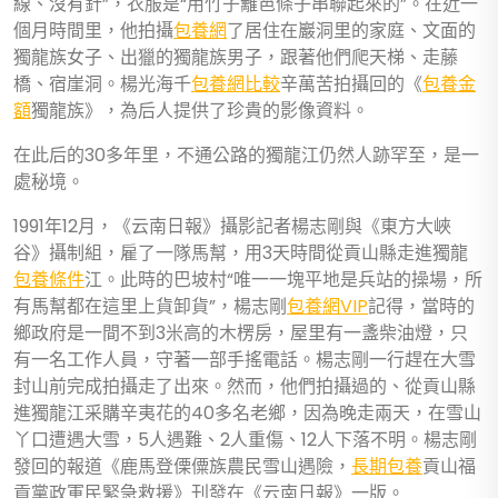
線、沒有針”，衣服是“用竹子籬笆條子串聯起來的”。在近一
個月時間里，他拍攝
包養網
了居住在巖洞里的家庭、文面的
獨龍族女子、出獵的獨龍族男子，跟著他們爬天梯、走藤
橋、宿崖洞。楊光海千
包養網比較
辛萬苦拍攝回的《
包養金
額
獨龍族》，為后人提供了珍貴的影像資料。
在此后的30多年里，不通公路的獨龍江仍然人跡罕至，是一
處秘境。
1991年12月，《云南日報》攝影記者楊志剛與《東方大峽
谷》攝制組，雇了一隊馬幫，用3天時間從貢山縣走進獨龍
包養條件
江。此時的巴坡村“唯一一塊平地是兵站的操場，所
有馬幫都在這里上貨卸貨”，楊志剛
包養網VIP
記得，當時的
鄉政府是一間不到3米高的木楞房，屋里有一盞柴油燈，只
有一名工作人員，守著一部手搖電話。楊志剛一行趕在大雪
封山前完成拍攝走了出來。然而，他們拍攝過的、從貢山縣
進獨龍江采購辛夷花的40多名老鄉，因為晚走兩天，在雪山
丫口遭遇大雪，5人遇難、2人重傷、12人下落不明。楊志剛
發回的報道《鹿馬登傈僳族農民雪山遇險，
長期包養
貢山福
貢黨政軍民緊急救援》刊發在《云南日報》一版。