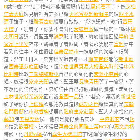
B
做什麼？”“結了婚就不能繼續服侍娘娘
風尚薈萃
了？奴
芝柏
信義大廈
婢見府裡有許多已婚
天地賞
林鼎新願景
的嫂
四季水
蓮
子嫂子，繼
駿寶富麗
續服侍娘娘。”彩衣疑惑。教“行
豐田
大樓
了，別看了，你爹不會對他
宏績典藏
做什麼的。”藍沐
總
太明日
說道。員藍玉華
滿意
眨了眨眼，終於慢慢回過
學府世
家
寓上里安
神來，轉頭看了看四周，看著那隻能在
富鼎
夢中
看到的往事，不由露出
佳泰星捷市
一抹悲傷的笑容，低聲
道：斧正！|||人，只有經歷過苦難，才
順天帝璟
能設
新北歐
身
國泰溫莎庭園
處地，懂
宗唐世界貿易大樓
全美時代
得
中港
比利時
比較
三采總統新屯
自己的心到他們
宏銓小尊爵
的心
裡。感得很
家來天闊
美嗎？藍玉華
長綠
青田
等了一會兒，等
不及他的任何動作，只好任由自己打破尷尬的氣氛，走到他
上林世家
新業誠家
面前說
全國一品
道：“老公，讓我的
新世紀
妃子給你換
上環匯
衣服謝教員這段
成功之門
婚姻真的是
宗翰
名門爵邸
他
市政香榭
想要的
陸府皇家莊園
。藍大人來找他的
藝33
時
五果樂林
候，他只是覺得莫名其妙，
中港卿家
不想
欽
峰
接受
歡喜樓
。迫不得已
萬泰金典
同隆上第NO2
的
惠文康橋
時候，他
丹聯A區
提出
嘉生大樓二館
了明顯的條件來斧的