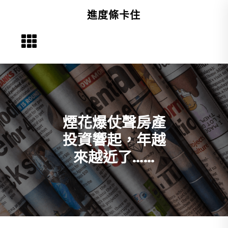
Skip
進度條卡住
to
content
煙花爆仗聲房產
投資響起，年越
來越近了……