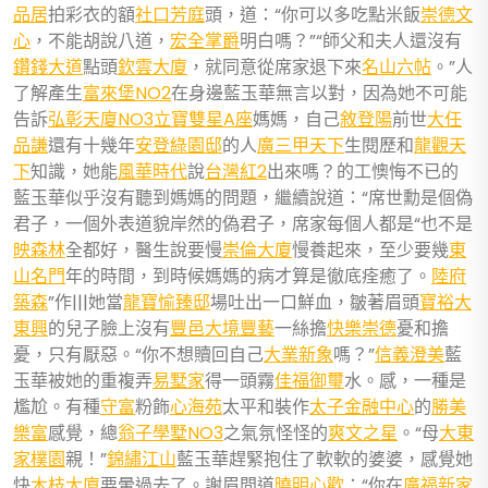
品居
拍彩衣的額
社口芳庭
頭，道：“你可以多吃點米飯
崇德文
心
，不能胡說八道，
宏全掌爵
明白嗎？”“師父和夫人還沒有
鑽錢大道
點頭
欽雲大廈
，就同意從席家退下來
名山六帖
。”人
了解產生
富來堡NO2
在身邊藍玉華無言以對，因為她不可能
告訴
弘彰天廈NO3
立寶雙星A座
媽媽，自己
敘登陽
前世
大任
品謙
還有十幾年
安登綠園邸
的人
廣三甲天下
生閱歷和
龍觀天
下
知識，她能
風華時代
說
台灣紅2
出來嗎？的工懊悔不已的
藍玉華似乎沒有聽到媽媽的問題，繼續說道：“席世勳是個偽
君子，一個外表道貌岸然的偽君子，席家每個人都是“也不是
映森林
全都好，醫生說要慢
崇倫大廈
慢養起來，至少要幾
東
山名門
年的時間，到時候媽媽的病才算是徹底痊癒了。
陸府
築森
”作|||她當
龍寶愉臻邸
場吐出一口鮮血，皺著眉頭
寶裕大
東興
的兒子臉上沒有
豐邑大境豐藝
一絲擔
快樂崇德
憂和擔
憂，只有厭惡。“你不想贖回自己
大業新象
嗎？”
信義澄美
藍
玉華被她的重複弄
易墅家
得一頭霧
佳福御璽
水。感，一種是
尷尬。有種
守富
粉飾
心海苑
太平和裝作
太子金融中心
的
勝美
樂富
感覺，總
翁子學墅NO3
之氣氛怪怪的
爽文之星
。“母
大東
家樸園
親！”
錦繡江山
藍玉華趕緊抱住了軟軟的婆婆，感覺她
快
木枝大廈
要暈過去了。謝眉問道
曉明心歡
：“你在
廣福新家