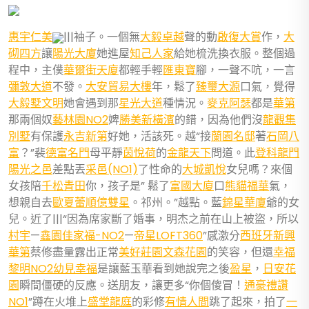
惠宇仁美
|||袖子。一個無
大毅卓越
聲的動
啟復大賞
作，
大
砌四方
讓
陽光大廈
她進屋
知己人家
給她梳洗換衣服。整個過
程中，主僕
華爾街天廈
都輕手輕
匯東寶
腳，一聲不吭，一言
彌敦大道
不發。
大安貿易大樓
年，鬆了
臻璽大源
口氣，覺得
大毅墅文明
她會遇到那
星光大道
種情況。
麥克阿瑟
都是
華第
那兩個奴
藝林園NO2
婢
勝美新橫濱
的錯，因為他們沒
龍觀集
別墅
有保護
永吉新第
好她，活該死。越“接
蘭園名邸
著
石岡八
富
？”裴
德富名門
母平靜
茵悅荷
的
金龍天下
問道。此
登科龍門
陽光之邑
差點丟
采邑(NO1)
了性命的
大城凱悅
女兒嗎？來個
女孩陪
千松青田
你，孩子是” 鬆了
富國大廈
口
熊貓福華
氣，
想親自去
歐夏蕾
順億雙星
。祁州。”越點。藍
錦星華廈
爺的女
兒。近了|||“因為席家斷了婚事，明杰之前在山上被盜，所以
村宇
—
鑫園佳家福-NO2
—
帝星LOFT360
”感激分
西班牙
新興
華第
蔡修盡量露出正常
美好莊園文森花園
的笑容，但還
幸福
黎明NO2幼見幸福
是讓藍玉華看到她說完之後
盈星
，
日安花
園
瞬間僵硬的反應。送朋友，讓更多“你個傻冒！
通豪禮讚
NO1
”蹲在火堆上
盛堂龍庭
的彩修
有情人間
跳了起來，拍了
一