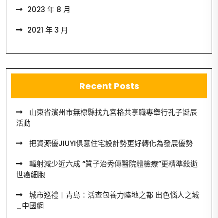
2023 年 8 月
2021 年 3 月
Recent Posts
山東省濱州市無棣縣找九宮格共享職專舉行孔子誕辰
活動
把資源優JIUYI俱意住宅設計勢更好轉化為發展優勢
輻射減少近六成 “質子治秀傳醫院體檢療”更精準殺逝
世癌細胞
城市巡禮丨青島：活查包養力陸地之都 出色惱人之城
_中國網