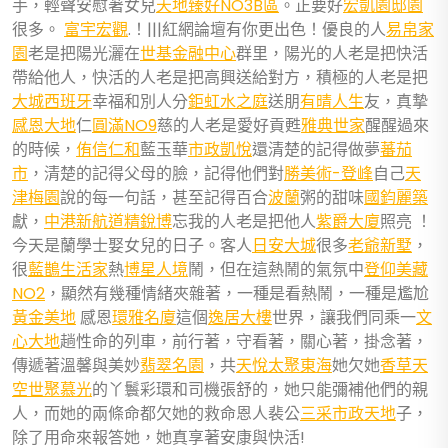
手，輕聲安慰著女兒
天地臻好NO3B區
。正要好
宏凱園邸園
很多。
富宇宏觀
.！|||紅網論壇有你更出色！優良的人
易帛家
園
老是把陽光灑在
世基金融中心
群里，陽光的人老是把快活
帶給他人，快活的人老是把高興送給對方，積極的人老是把
大城西班牙
幸福和別人分
鉅虹水之庭
送朋
有晴人生
友，真摯
感恩大地
仁
圓滿NO9
慈的人老是愛好貢甦
雅典世家
醒醒過來
的時候，
侑信仁和
藍玉華
市政凱悅
還清楚的記得做夢
蕃茄
市
，清楚的記得父母的臉，記得他們對
勝美術-登峰
自己
天
津梅園
說的每一句話，甚至記得百合
波蘭
粥的甜味
國鈞麗築
獻，
中港新航道
精銳博
忘我的人老是把他人
紫爵大廈
照亮 ！
今天是蘭學士娶女兒的日子。客人
日安大城
很多
老爺新墅
，
很
藍鵲生活家
熱
博星人境
鬧，但在這熱鬧的氣氛中
登仰美藏
NO2
，顯然有幾種情緒夾雜著，一種是看熱鬧，一種是尷尬
黃金美地
感恩
環雅名廈
這個
逸居大樓
世界，讓我們同乘一
文
心大地
趟性命的列車，前行著，守看著，關心著，掛念著，
傳遞著溫馨與美妙
翡翠名園
，共
天悅
太聚東海
她欠她
香草天
空
世聚慕光
的丫鬟彩環和司機張舒的，她只能彌補他們的親
人，而她的兩條命都欠她的救命恩人裴公
三采市政天地
子，
除了用命來報答她，她真享著安康與快活!