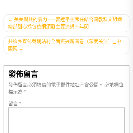
文
美美與共的氣力——習近平主席在結合國教科文組織
章
總部甜心找包養網頒發主要演講十年間
導
共绘乡查包養網站村全面振兴新画卷（深度关注）_中
覽
国网
發佈留言
發佈留言必須填寫的電子郵件地址不會公開。
必填欄位
標示為
*
留言
*