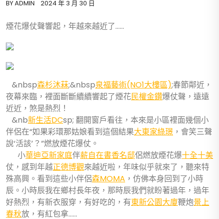
BY
ADMIN
2024 年 3 月 30 日
煙花爆仗聲響起，年越來越近了……
&nbsp
森杉沐菻
;&nbsp
泉福藝術(NO1大樓區)
;春節鄰近，
夜幕來臨，裡面斷斷續續響起了煙花
民權金鑽
爆仗聲，遠遠
近近，煞是熱烈！
&nb
新生活DC
sp; 翻開窗戶看往，本來是小區裡面幾個小
伴侶在“如果彩環那姑娘看到這個結果
大東家綠璟
，會笑三聲
說‘活該’？”燃放煙花爆仗。
小
華迪亞新家庭
伴
薪自在
書香名邸
侶燃放煙花爆
十全十美
仗，感到年越
正德博觀
來越近啦，年味似乎就來了，聽來特
殊高興。看到這些小伴侶
森MOMA
，仿佛本身回到了小時
辰。小時辰我在鄉村長年夜，那時辰我們就盼著過年，過年
好熱烈，有新衣服穿，有好吃的，有
東新公園大廈
鞭炮
景上
春秋
放，有紅包拿……