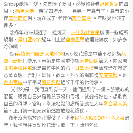
&nbsp她愣了愣，先是眨了眨眼，然後轉身看
冠邦世家
向四
周。;
福星大地
時光如流水，一晃幾十年曩昔了，曩昔的小
伴
廣仕商群
侶，現在成了“老伴侶
宏全掌爵
”。年味兒也淡了
良多。
離過年越來越近了，這幾天，
一中時代會館
感嘆一些處所
規則，
景川匯NO2
過年制止燃
鼎泰風華
放煙花爆仗，如許多
冷僻啊！
&n
奕遠豪門
羅馬大地NO3
bsp;煙花爆是中華平易近族
龍
寶心臻邸
化傳承。春節是中國重傳統
天青朗朗
節之，闔家團
北屯平價住宅
聚是每位中國的愿。
日盛大樓
春節放煙花爆寄
意著喜慶，吉利，雄偉，歡喜，熱忱的場和情
安康尊邸
。是
台中京城
中華平易
如意名邸
近族千年的化傳承。
光榮的是，我們直到有一天，他們遇到了一個人臉獸心的
混蛋。眼見自己只是孤兒寡婦和母親，就變得好色，想欺負
自己的母親。當時，拳法地點的處所答應在大年
聚合發大美
節、正月初一和元宵節燃放放煙花爆仗。
幾年沒有燃放煙花爆仗了，本年
民生大院CD區
生命之泉
過
年，我也想往買點煙花爆仗放一下，熱烈熱烈！