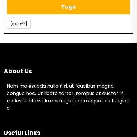
Tags
[db:标签]
About Us
Nam malesuada nulla nisi, ut faucibus magna
congue nec. Ut libero tortor, tempus at auctor in,
molestie at nisi. In enim ligula, consequat eu feugiat
a.
Useful Links