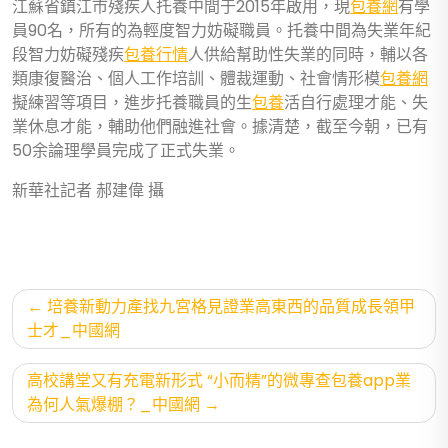
江蘇省鎮江市殘疾人托養中間于2015年啟用，現
包養網
有學
員90名，所有的為輕度智力妨礙職員。托養中間為失業年紀
段智力妨礙殘疾
包養行情
人供給幫助性失業的同時，輔以各
類康復醫治、個人工作培訓、體裁運動、社會情形模
包養網
擬練習等項目，進步托養職員的生
包養
活自行處理才能、失
業休息才能，輔助他們融進社會。據清楚，截至今朝，已有
50余論理學員完成了正式失業。
新華社記者 郝建偉 攝
文
培養新動力產找九宮格見證業高東西的品質成長領甲
章
士才_中國網
導
高校講堂又有充電新形式 “小而精”的微專查包養app業
覽
為何人氣爆棚？_中國網