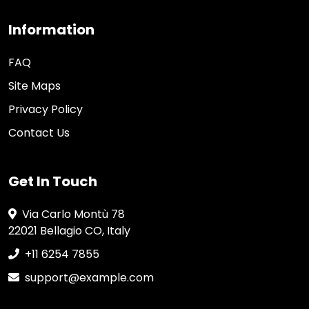
Information
FAQ
Site Maps
Privacy Policy
Contact Us
Get In Touch
Via Carlo Montù 78
22021 Bellagio CO, Italy
+11 6254 7855
support@example.com