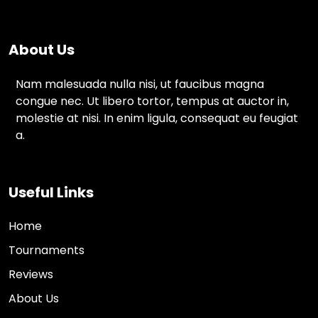
About Us
Nam malesuada nulla nisi, ut faucibus magna
congue nec. Ut libero tortor, tempus at auctor in,
molestie at nisi. In enim ligula, consequat eu feugiat
a.
Useful Links
Home
Tournaments
Reviews
About Us