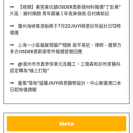
【視頻】東莞東坑鎮OSDER奧斯德材料報價“丁彭黃”
片區：鄉村煥顏 青年歸巢 | 年夜美嶺南·百村煥新記
瓊州海峽客滾船將于7月22JIUYI俱意診所設計日12時
復運
上海一小區貓屋現貓尸殘骸 居平易近、律師、運營方
多方OSDER奧斯德零件報價發聲回應
@濱州市市直參保單元及職工，工傷森和診所家醫科
認定轉為“線上打點”
臺風“韋帕”遠離JIUYI俱意翻修設計，中山客運港口本
日起恢復通關
Meta