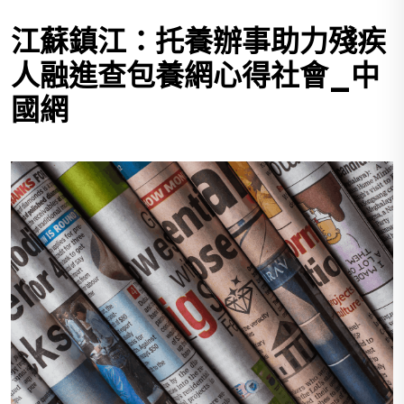
江蘇鎮江：托養辦事助力殘疾
人融進查包養網心得社會_中
國網