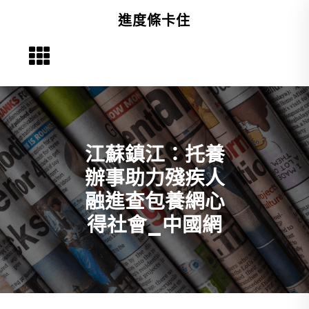
Skip
進度條卡住
to
content
江蘇鎮江：托養
辦事助力殘疾人
融進查包養網心
得社會_中國網