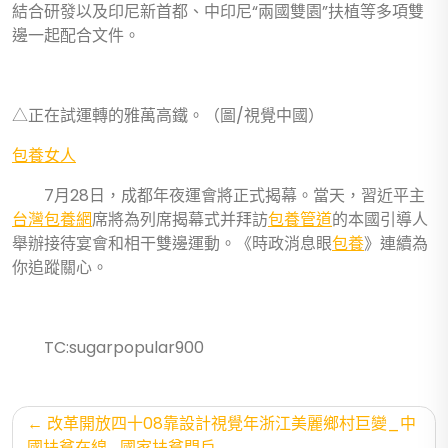
結合研發以及印尼新首都、中印尼“兩國雙園”扶植等多項雙
邊一起配合文件。
△正在試運轉的雅萬高鐵。（圖/視覺中國）
包養女人
7月28日，成都年夜運會將正式揭幕。當天，習近平主
台灣包養網
席將為列席揭幕式并拜訪
包養管道
的本國引導人
舉辦接待宴會和相干雙邊運動。《時政消息眼
包養
》連續為
你追蹤關心。
TC:sugarpopular900
文
改革開放四十08靠設計視覺年浙江美麗鄉村巨變_中
國扶貧在線_國家扶貧門戶