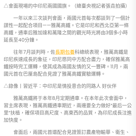
△會面現場的中印尼兩國國旗。（總臺央視記者張垚拍攝）
一年以來三次談判會面，兩國元首每次都談到了一個計
謀性一起配合項目——雅萬高鐵。它是印尼和西北亞第一條
高鐵，通車后雅加達和萬隆之間的觀光時光將由3個多小時
延長至40分鐘。
往年7月談判時，佐
長期包養
科總統表現，雅萬高鐵是
印尼疾速成長的象征，印尼愿同中方配合盡力，確保雅萬高
鐵按時完工運轉，使其成為兩國友情的又一豐碑。11月，兩
國元首在巴厘島配合見證了雅萬高鐵實驗運轉。
△錄像丨習近平：中印尼是情投意合的同路人 好伙伴
雅萬高鐵將于本年8月定期通車。在本年此次會面中，
習主席表現，雅萬高鐵通車期近，兩邊要全力做好“最后一公
里”扶植，確保項目高尺度、高東西的品質，為印尼成長注進
加快度。
會面后，兩國元首還配合見證簽訂農產物輸華、衛生、