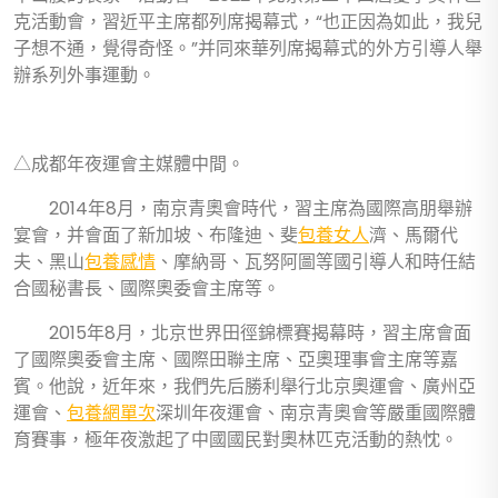
克活動會，習近平主席都列席揭幕式，“也正因為如此，我兒
子想不通，覺得奇怪。”并同來華列席揭幕式的外方引導人舉
辦系列外事運動。
△成都年夜運會主媒體中間。
2014年8月，南京青奧會時代，習主席為國際高朋舉辦
宴會，并會面了新加坡、布隆迪、斐
包養女人
濟、馬爾代
夫、黑山
包養感情
、摩納哥、瓦努阿圖等國引導人和時任結
合國秘書長、國際奧委會主席等。
2015年8月，北京世界田徑錦標賽揭幕時，習主席會面
了國際奧委會主席、國際田聯主席、亞奧理事會主席等嘉
賓。他說，近年來，我們先后勝利舉行北京奧運會、廣州亞
運會、
包養網單次
深圳年夜運會、南京青奧會等嚴重國際體
育賽事，極年夜激起了中國國民對奧林匹克活動的熱忱。