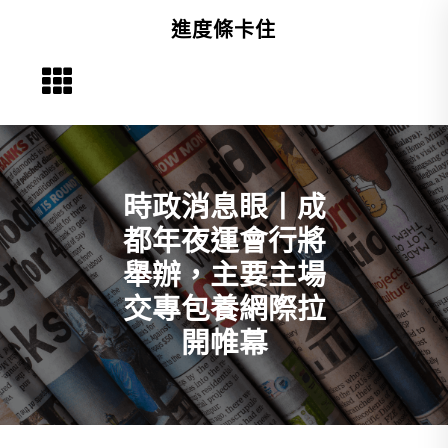
Skip
進度條卡住
to
content
時政消息眼丨成
都年夜運會行將
舉辦，主要主場
交專包養網際拉
開帷幕