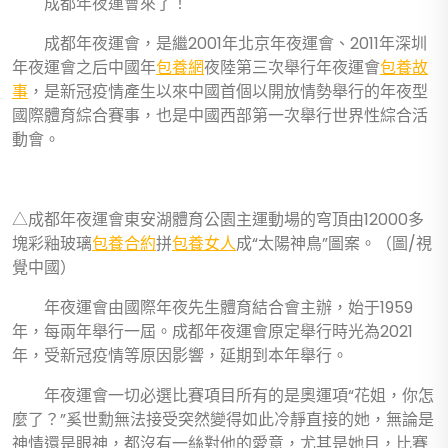
成都年夜運會來了！
成都年夜運會，是繼2001年北京年夜運會、2011年深圳
年夜運會之后中國年
包養網
夜陸第三次舉行年夜運會
包養故
事
，是新冠疫情產生以來中國首個以開放情勢舉行的年夜型
國際體育綜合賽事，也是中國西部第一次舉行世界性綜合活
動會。
△成都年夜運會東安湖體育公園主運動場的穹頂由12000多
塊彩釉玻璃
包養合約
拼
包養女人
成“太陽神鳥”圖案。（圖/視
覺中國）
年夜運會由國際年夜先生體育結合會主辦，始于1959
年，每兩年舉行一屆。成都年夜運會原定舉行時光為2021
年，受新冠疫情等原因影響，延期到本年舉行。
年夜運會一切必選比賽項目所有的是奧運項“花姐，你怎
麼了？”奚世勳無法接受突然變得如此冷靜直接的她，無論是
神情還是眼神，都沒有一絲對他的愛意，尤其是她目，比賽