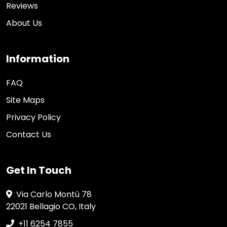
Reviews
About Us
Information
FAQ
Site Maps
Privacy Policy
Contact Us
Get In Touch
Via Carlo Montù 78
22021 Bellagio CO, Italy
+11 6254 7855