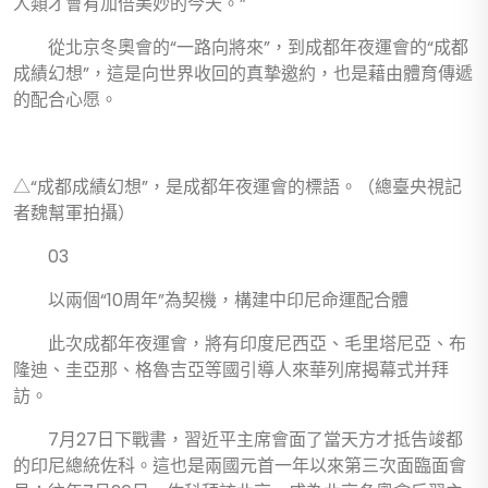
人類才會有加倍美妙的今天。”
從北京冬奧會的“一路向將來”，到成都年夜運會的“成都
成績幻想”，這是向世界收回的真摯邀約，也是藉由體育傳遞
的配合心愿。
△“成都成績幻想”，是成都年夜運會的標語。（總臺央視記
者魏幫軍拍攝）
03
以兩個“10周年”為契機，構建中印尼命運配合體
此次成都年夜運會，將有印度尼西亞、毛里塔尼亞、布
隆迪、圭亞那、格魯吉亞等國引導人來華列席揭幕式并拜
訪。
7月27日下戰書，習近平主席會面了當天方才抵告竣都
的印尼總統佐科。這也是兩國元首一年以來第三次面臨面會