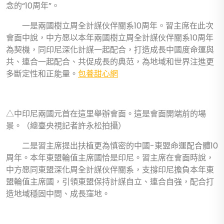
念的“10周年”。
一是兩國樹立周全計謀伙伴關系10周年。習主席在此次
會面中說，中方愿以本年兩國樹立周全計謀伙伴關系10周年
為契機，同印尼深化計謀一起配合，打造成長中國度命運與
共、連合一起配合、共促成長的典范，為地域和世界注進更
多斷定性和正能量。
包養甜心網
△中印尼兩國元首在這里舉辦會面。這是會面開端前的場
景。（總臺央視記者許永松拍攝）
二是習主席提出扶植更為慎密的中國-東盟命運配合體10
周年。本年東盟輪值主席國恰是印尼。習主席在會面時說，
中方愿同東盟深化周全計謀伙伴關系，支撐印尼擔負本年東
盟輪值主席國，引領東盟保持計謀自立、連合自強，配合打
造地域穩固中間、成長窪地。