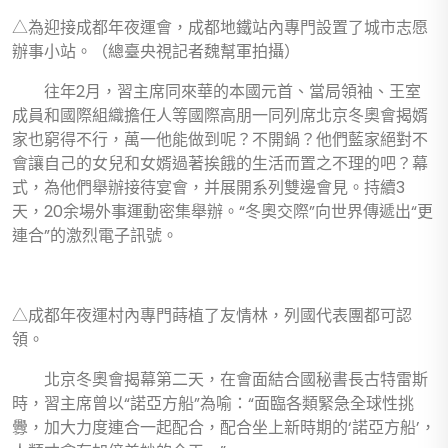
△為迎接成都年夜運會，成都地鐵站內專門設置了城市志愿
辦事小站。（總臺央視記者魏幫軍拍攝）
往年2月，習主席同來華的本國元首、當局領袖、王室
成員和國際組織擔任人等國際高朋一同列席北京冬奧會揭婿
家也窮得不行，萬一他能做到呢？不開鍋？他們藍家絕對不
會讓自己的女兒和女婿過著挨餓的生活而置之不理的吧？幕
式，為他們舉辦接待宴會，并展開系列雙邊會見。持續3
天，20余場外事運動密集舉辦。“冬奧交際”向世界傳遞出“更
連合”的激烈電子訊號。
△成都年夜運村內專門蒔植了友情林，列國代表團都可認
領。
北京冬奧會揭幕第二天，在會面結合國秘書長古特雷斯
時，習主席曾以“諾亞方船”為喻：“面臨各類緊急全球性挑
釁，加大力度連合一起配合，配合坐上新時期的‘諾亞方船’，