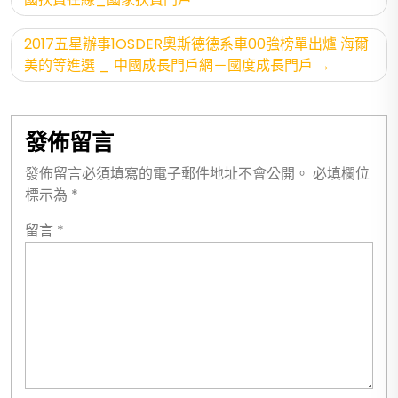
章
導
2017五星辦事1OSDER奧斯德德系車00強榜單出爐 海爾
覽
美的等進選 _ 中國成長門戶網－國度成長門戶
發佈留言
發佈留言必須填寫的電子郵件地址不會公開。
必填欄位
標示為
*
留言
*