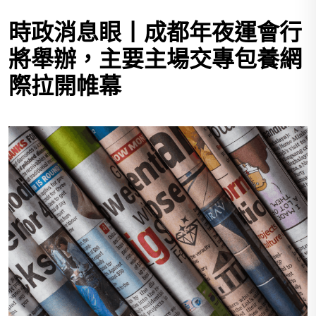
時政消息眼丨成都年夜運會行
將舉辦，主要主場交專包養網
際拉開帷幕