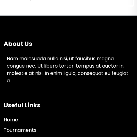
About Us
Nam malesuada nulla nisi, ut faucibus magna
congue nec. Ut libero tortor, tempus at auctor in,
molestie at nisi. In enim ligula, consequat eu feugiat
a.
Useful Links
Home
Tournaments