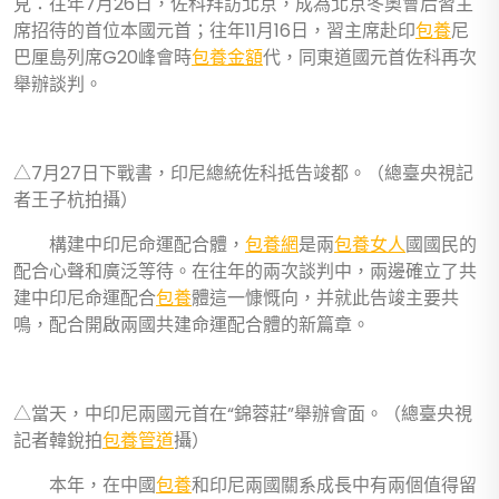
見：往年7月26日，佐科拜訪北京，成為北京冬奧會后習主
席招待的首位本國元首；往年11月16日，習主席赴印
包養
尼
巴厘島列席G20峰會時
包養金額
代，同東道國元首佐科再次
舉辦談判。
△7月27日下戰書，印尼總統佐科抵告竣都。（總臺央視記
者王子杭拍攝）
構建中印尼命運配合體，
包養網
是兩
包養女人
國國民的
配合心聲和廣泛等待。在往年的兩次談判中，兩邊確立了共
建中印尼命運配合
包養
體這一慷慨向，并就此告竣主要共
鳴，配合開啟兩國共建命運配合體的新篇章。
△當天，中印尼兩國元首在“錦蓉莊”舉辦會面。（總臺央視
記者韓銳拍
包養管道
攝）
本年，在中國
包養
和印尼兩國關系成長中有兩個值得留