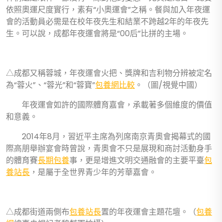
依照奧運尺度實行，素有“小奧運會”之稱。餐與加入年夜運
會的活動員必需是在校年夜先生和結業不跨越2年的年夜先
生。可以說，成都年夜運會將是“00后”比拼的主場。
△成都又稱蓉城，年夜運會火把、獎牌和吉利物分辨被定名
為“蓉火”、“蓉光”和“蓉寶”
包養網比較
。（圖/視覺中國）
年夜運會如許的國際體育嘉會，承載著多個維度的價值
和意義。
2014年8月，習近平主席為列席南京青奧會揭幕式的國
際高朋舉辦宴會時曾說，青奧會不只是展現和商討活動身手
的體育賽
長期包養
事，更是增進文明交通融會的主要平臺
包
養站長
，是屬于全世界青少年的芳華嘉會。
△成都街道兩側布
包養站長
置的年夜運會主題花壇。（
包養