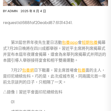
BY
ADMIN
2025 年 8 月 4 日
requestId:688faf20eabd87.61314341.
第31屆世界年夜先生夏日活動
包養app
會
短期包養
揭幕
式7月28日晚將在四川成都舉辦。習近平主席將列席揭幕式
并宣布本屆年夜運會揭幕，還會為來華列席揭幕式并拜訪的
本國引導人舉辦接待宴會和相干雙邊運動。
7月27
包養網
日下戰書，習主席首場會
包養
面的主人，
是印尼總統佐科。巧的是，此次成城市見，同兩國元首一年
前北京談判的日子，只相隔了一天。
△錄像丨習近平會面印尼總統佐科
01