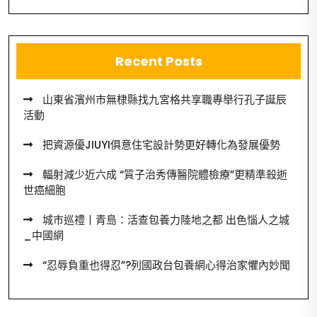
Recent Posts
山東省濱州市無棣縣找九宮格共享職專舉行孔子誕辰
活動
把資源優JIUYI俱意住宅設計勢更好轉化為發展優勢
輻射減少近六成 “質子治秀傳醫院體檢療”更精準殺逝
世癌細胞
城市巡禮丨青島：活查包養力陸地之都 出色惱人之城
_中國網
“忍辱負重也得忍”?列國政台包養網心得治家懼內妙聞