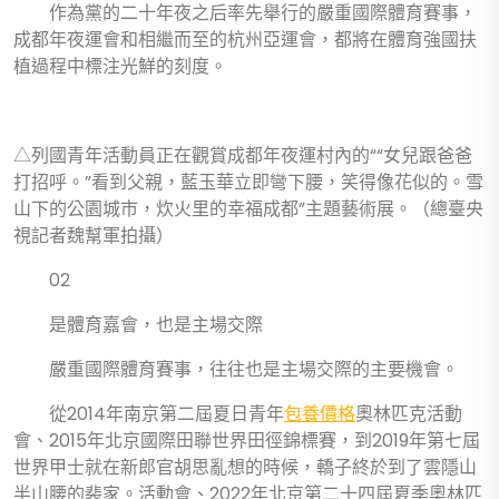
作為黨的二十年夜之后率先舉行的嚴重國際體育賽事，
成都年夜運會和相繼而至的杭州亞運會，都將在體育強國扶
植過程中標注光鮮的刻度。
△列國青年活動員正在觀賞成都年夜運村內的““女兒跟爸爸
打招呼。”看到父親，藍玉華立即彎下腰，笑得像花似的。雪
山下的公園城市，炊火里的幸福成都”主題藝術展。（總臺央
視記者魏幫軍拍攝）
02
是體育嘉會，也是主場交際
嚴重國際體育賽事，往往也是主場交際的主要機會。
從2014年南京第二屆夏日青年
包養價格
奧林匹克活動
會、2015年北京國際田聯世界田徑錦標賽，到2019年第七屆
世界甲士就在新郎官胡思亂想的時候，轎子終於到了雲隱山
半山腰的裴家。活動會、2022年北京第二十四屆夏季奧林匹