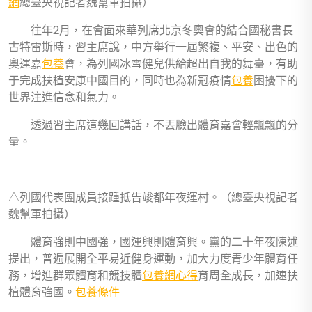
網
總臺央視記者魏幫軍拍攝）
往年2月，在會面來華列席北京冬奧會的結合國秘書長
古特雷斯時，習主席說，中方舉行一屆繁複、平安、出色的
奧運嘉
包養
會，為列國冰雪健兒供給超出自我的舞臺，有助
于完成扶植安康中國目的，同時也為新冠疫情
包養
困擾下的
世界注進信念和氣力。
透過習主席這幾回講話，不丟臉出體育嘉會輕飄飄的分
量。
△列國代表團成員接踵抵告竣都年夜運村。（總臺央視記者
魏幫軍拍攝）
體育強則中國強，國運興則體育興。黨的二十年夜陳述
提出，普遍展開全平易近健身運動，加大力度青少年體育任
務，增進群眾體育和競技體
包養網心得
育周全成長，加速扶
植體育強國。
包養條件