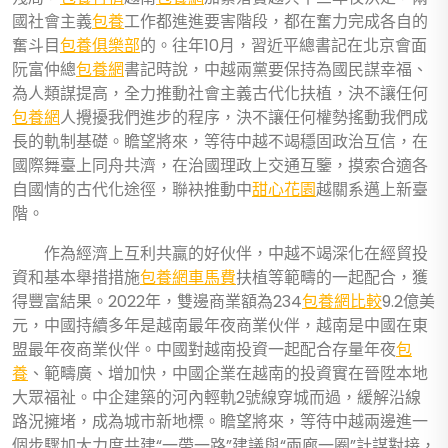
國社會主義
包養
工作都進進要害階段，都在奮力完成各自的
奮斗目
包養俱樂部
的。往年10月，習近平總書記在北京會面
阮富仲總
包養網
書記時說，中越兩黨要保持為國民謀幸福、
為人類謀提高，全力推動社會主義古代化扶植，決不讓任何
包養網
人攪擾我們進步的程序，決不讓任何權勢搖動我們成
長的軌制基礎。瞻望將來，等待中越不竭穩固政治互信，在
國際舞臺上同舟共濟，在治國理政上交通互鑒，摸索合適各
自國情的古代化途徑，聯袂推動中
甜心花園
越關系邁上新臺
階。
作為經濟上互利共贏的好伙伴，中越不竭深化在經貿投
資和基本舉措措施
包養網車馬費
扶植等範疇的一起配合，獲
得豐富結果。2022年，雙邊商業額為234
包養網比較
9.2億美
元，中國持續多年是越南最年夜商業伙伴，越南是中國在東
盟最年夜商業伙伴。中國對越南投資一起配合存量年夜
包
養
、範疇廣、增加快，中國企業在越南的投資實在晉陞本地
大眾福祉。中企建築的河內輕軌2號線穿城而過，緩解沿線
路況擁堵，成為城市新地標。瞻望將來，等待中越兩邊進一
個步驟加大力度共建“一帶一路”建議與“兩廊一圈”計謀對接，