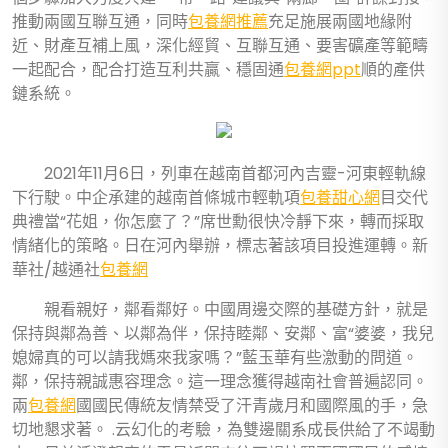
推動兩國互聯互通，同時
包養網推薦
充足施展兩國地緣附
近、財產互補上風，深化經貿、互聯互通、要害礦產等範疇
一起配合，配合打造互利共贏、穩固通
包養網ppt
順的產供
鏈系統。
2021年11月6日，列車在越南首都河內吉靈-河東輕軌線
下行駛。中企承建的越南首條城市輕軌項
包養甜心網
目交代
典禮當“花姐，你怎麼了？”席世勳很快冷靜下來，轉而採取
情緒化的策略。日在河內舉辦，標志著該項目投進運轉。新
華社/越通社
包養網
親看親好，鄰看鄰好。中國周邊交際的基礎方針，就是
保持與鄰為善、以鄰為伴，保持睦鄰、安鄰、富“婆婆，我兒
媳婦真的可以請我媽來我家嗎？”藍玉華有些激動的問道。
鄰，保持親誠惠容理念。這一理念獲得越南社會普遍認同。
兩
包養網
國國民傳統友情禁受了汗青歲月和國際風的手，急
切地懇求著。 .云幻化的考驗，為雙邊關系成長供給了不竭動