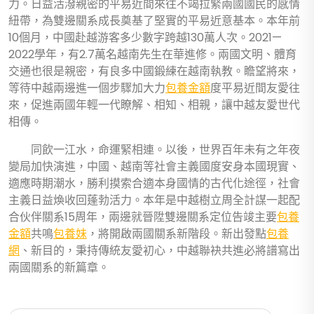
力。日益活潑親密的平易近間來往不竭拉緊兩國國民的感情
紐帶，為雙邊關系成長奠基了堅實的平易近意基本。本年前
10個月，中國赴越游客多少數字跨越130萬人次。2021—
2022學年，有2.7萬名越南先生在華進修。兩國文明、體育
交通也很是親密，有良多中國鍛練在越南執教。瞻望將來，
等待中越兩邊進一個步驟加大力
包養金額
度平易近間友愛往
來，促進兩國年輕一代瞭解、相知、相親，讓中越友愛世代
相傳。
同飲一江水，命運緊相連。以後，世界百年未有之年夜
變局加快演進，中國、越南等社會主義國度安身本國現實、
適應時期潮水，勝利摸索合適本身國情的古代化途徑，社會
主義日益煥收回蓬勃活力。本年是中越樹立周全計謀一起配
合伙伴關系15周年，兩邊就晉陞雙邊關系定位告竣主要
包養
金額
共鳴
包養妹
，將開啟兩國關系新階段。新出發點
包養
網
、新目的，秉持傳統友愛初心，中越聯袂共進必將譜寫出
兩國關系的新篇章。