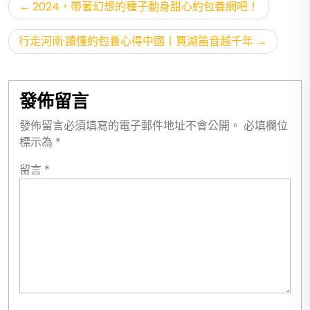
文
2024，帶著幻想的種子動身甜心約包養網吧！
章
導
行走河南·讀懂約包養心得中國丨賈湖笛音越千年
覽
發佈留言
發佈留言必須填寫的電子郵件地址不會公開。
必填欄位
標示為
*
留言
*