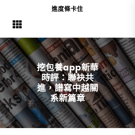
Skip
進度條卡住
to
content
挖包養app新華
時評：聯袂共
進，譜寫中越關
系新篇章