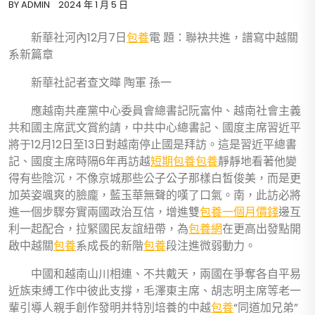
BY
ADMIN
2024 年 1 月 5 日
新華社河內12月7日
包養
電 題：聯袂共進，譜寫中越關
系新篇章
新華社記者查文曄 陶軍 孫一
應越南共產黨中心委員會總書記阮富仲、越南社會主義
共和國主席武文賞約請，中共中心總書記、國度主席習近平
將于12月12日至13日對越南停止國是拜訪。這是習近平總書
記、國度主席時隔6年再訪越
短期包養
包養
靜靜地看著他變
得有些陰沉，不像京城那些公子公子那樣白皙俊美，而是更
加英姿颯爽的臉龐，藍玉華無聲的嘆了口氣。南，此訪必將
進一個步驟夯實兩國政治互信，增進雙
包養一個月價錢
邊互
利一起配合，拉緊國民友誼紐帶，為
包養網
在更高出發點開
啟中越關
包養
系成長的新階
包養
段注進微弱動力。
中國和越南山川相連、不共戴天，兩國在爭奪各自平易
近族束縛工作中彼此支撐，毛澤東主席、胡志明主席等老一
輩引導人親手創作發明并特別培養的中越
包養
“同道加兄弟”