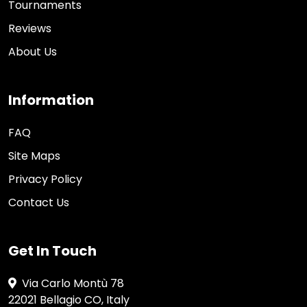
Tournaments
Reviews
About Us
Information
FAQ
Site Maps
Privacy Policy
Contact Us
Get In Touch
Via Carlo Montù 78
22021 Bellagio CO, Italy