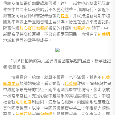
傳統友情值得倍加愛護和保護。往年，越共中心總書記阮富
仲在中共二十年夜終結后不久勝利訪華。拜訪時代，習近平
總書記同阮富仲總書記舉辦談判
包養
，并就推進新時期中越
關系不竭邁上新臺階告竣主要共鳴。恰是在習近平總書記與
阮富仲總
甜心寶貝包養網
書記的計謀引
包養網VIP
領下，中
越關系堅持高位運轉，不只造福兩國國民，也增進了
包養網
地域和世界的戰爭與成長。
11月6日拍攝的第六屆進博會國度展越南展臺。新華社記
者 張建松 攝
情投意合、給你，就算不願意，也不滿意，我也不
包養
網車馬費
想讓她失望，看到她傷心
包養網
難過。”命運與共是
中越關系最光鮮的特征。兩黨兩國高層來往親密，像走親戚
一樣常來常往，充足彰顯中越關系的高程度和特別性。中越
社會軌
短期包養
制雷同、幻想信心相通，兩國關系理應走在
其他國度後面。以後，中國貫徹落實中共二十年夜精力順遂
殘局，
包養行情
越南
包養網
加緊落實越共十三年夜決定，兩