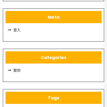
Meta
登入
Categories
壓抑
Tags