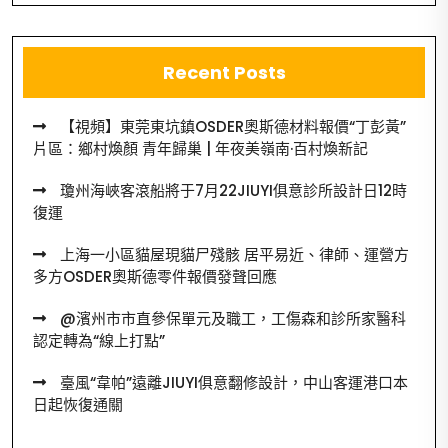
Recent Posts
【視頻】東莞東坑鎮OSDER奧斯德材料報價“丁彭黃”
片區：鄉村煥顏 青年歸巢 | 年夜美嶺南·百村煥新記
瓊州海峽客滾船將于7月22JIUYI俱意診所設計日12時
復運
上海一小區貓屋現貓尸殘骸 居平易近、律師、運營方
多方OSDER奧斯德零件報價發聲回應
@濱州市市直參保單元及職工，工傷森和診所家醫科
認定轉為“線上打點”
臺風“韋帕”遠離JIUYI俱意翻修設計，中山客運港口本
日起恢復通關