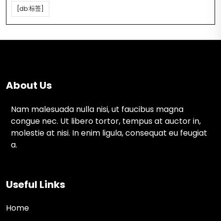
[db:标签]
About Us
Nam malesuada nulla nisi, ut faucibus magna
congue nec. Ut libero tortor, tempus at auctor in,
molestie at nisi. In enim ligula, consequat eu feugiat
a.
Useful Links
Home