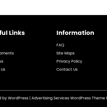
ful Links
Information
FAQ
aments
Site Maps
ws
Privacy Policy
 Us
Contact Us
d by WordPress
|
Advertising Services WordPress Theme