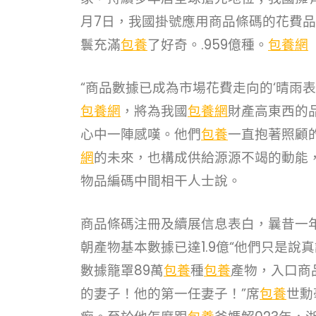
月7日，我國掛號應用商品條碼的花費品
鬟充滿
包養
了好奇。.959億種。
包養網
“商品數據已成為市場花費走向的‘晴雨
包養網
，將為我國
包養網
財產高東西的
心中一陣感嘆。他們
包養
一直抱著照顧
網
的未來，也構成供給源源不竭的動能
物品編碼中間相干人士說。
商品條碼注冊及續展信息表白，曩昔一年
朝產物基本數據已達1.9億“他們只是說
數據籠罩89萬
包養
種
包養
產物，入口商品
的妻子！他的第一任妻子！”席
包養
世勳