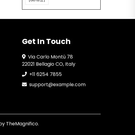
Get In Touch
Via Carlo Montù 78
22021 Bellagio CO, Italy
+11 6254 7855
support@example.com
by TheMagnifico.