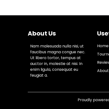
About Us
Use
Home
Nam malesuada nulla nisi, ut
faucibus magna congue nec.
Tourn
Ut libero tortor, tempus at
Revie
auctor in, molestie at nisi. In
enim ligula, consequat eu
About
feugiat a.
Proudly powere