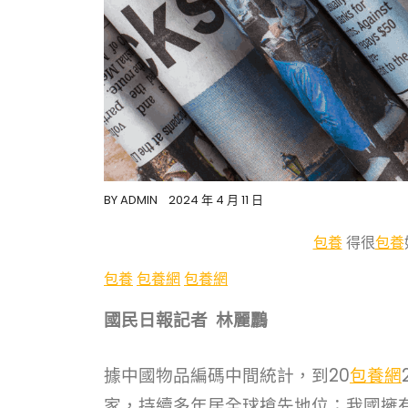
BY
ADMIN
2024 年 4 月 11 日
包養
得很
包養
包養
包養網
包養網
國民日報記者 林麗鸝
據中國物品編碼中間統計，到20
包養網
家，持續多年居全球搶先地位；我國擁有