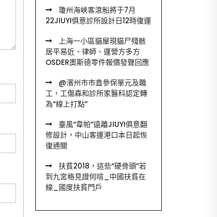
瓊州海峽客滾船將于7月
22JIUYI俱意診所設計日12時復運
上海一小區貓屋現貓尸殘骸
居平易近、律師、運營方多方
OSDER奧斯德零件報價發聲回應
@濱州市市直參保單元及職
工，工傷森和診所家醫科認定轉
為“線上打點”
臺風“韋帕”遠離JIUYI俱意翻
修設計，中山客運港口本日起恢
復通關
扶貧2018，這些“硬骨頭”若
到九宮格見證何啃_中國扶貧在
線_國度扶貧門戶