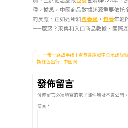
痴。至於他怎麼跟
包養
爸媽解023年，
種。據悉，中國商品數據起源重要依托
的反應。正如她所料
包養網
，
包養
年輕
——厭惡？采集和入口商品數據、國際
文
一带一路故事绘 | 查包養經驗中企承建轻
斯绿色出行_中国网
章
導
發佈留言
覽
發佈留言必須填寫的電子郵件地址不會公開
留言
*