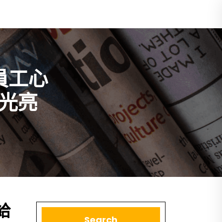
員工心
光亮
給
Search