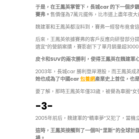
于是，在王鳳英掌管下，長城car 的下一個步
賽弗。
售價僅為7萬元擺佈，比市道上盡年夜大
魏建軍和王鳳英都沒料到，賽弗一經發布竟會
后來，王鳳英依據賽弗的客戶反應向研發部分提
適宜”的營銷案牘，賽影創下了單月銷量超300
皮卡和SUV的兩次勝利，使得王鳳英在魏建軍
2003年，長城car 勝利登岸港股，而王鳳英成
她也成為了中國car
包養網
產業史上首位，也
要了解，那時王鳳英年僅33歲，被譽為車圈“女強
-3-
2005年前后，魏建軍的“轎車夢”又犯了，當
這時，
王鳳英接觸到了一個叫“里斯”的全球計
場。