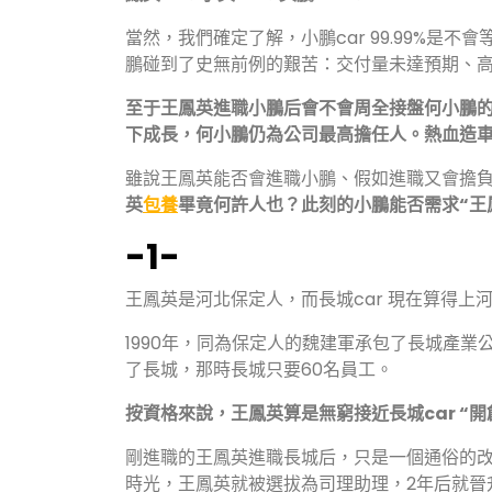
當然，我們確定了解，小鵬car 99.99%
鵬碰到了史無前例的艱苦：交付量未達預期、高
至于王鳳英進職小鵬后會不會周全接盤何小鵬
下成長，何小鵬仍為公司最高擔任人。熱血造車
雖說王鳳英能否會進職小鵬、假如進職又會擔負
英
包養
畢竟何許人也？此刻的小鵬能否需求“王
-1-
王鳳英是河北保定人，而長城car 現在算得上
1990年，同為保定人的魏建軍承包了長城產業公
了長城，那時長城只要60名員工。
按資格來說，王鳳英算是無窮接近長城car “開
剛進職的王鳳英進職長城后，只是一個通俗的改
時光，王鳳英就被選拔為司理助理，2年后就晉