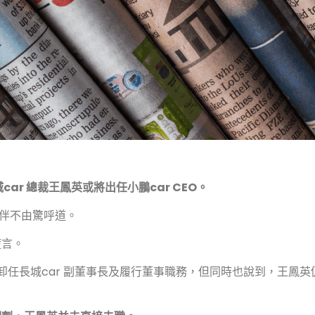
car 總裁王鳳英或將出任小鵬car CEO。
伙伴不由驚呼道。
謊言。
已卸任長城car 副董事長及履行董事職務，但同時也說到，王鳳英