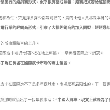
行業風行的
經銷商形式
，似乎很有鑒戒意義：
廠商把貨發給經銷
。
貿易務積極性，究竟掙多掙少都是可控的，賣的比他人貴那是本身的
家電行業的經銷商形式，引來了大批經銷商的加入同盟，短短幾
戶的辦事體驗直線上升。
國際皮卡老邁“郊野”按在地上摩擦，一舉奪得國際皮卡銷冠。
基了現在長城在國際皮卡市場的霸主位置。
竟皮卡在國際進不了良多年夜城市，市場是有局限性的，下一個
鳳英那時就悟出了一個年夜事理：
“中國人買車，現實上就是為了