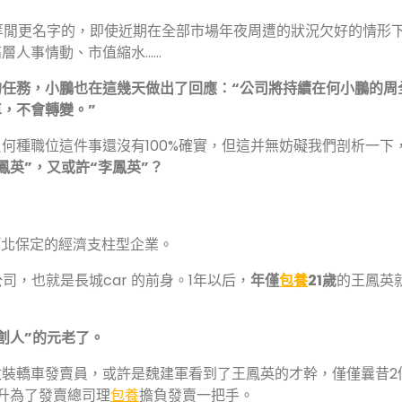
是不會等閒更名字的，即使近期在全部市場年夜周遭的狀況欠好的情形
層人事情動、市值縮水……
的任務，小鵬也在這幾天做出了回應：
“公司將持續在何小鵬的周
，不會轉變。”
何種職位這件事還沒有100%確實，但這并無妨礙我們剖析一下
鳳英”，又或許“李鳳英”？
河北保定的經濟支柱型企業。
司，也就是長城car 的前身。1年以后，
年僅
包養
21歲
的王鳳英
創人”的元老了。
裝轎車發賣員，或許是魏建軍看到了王鳳英的才幹，僅僅曩昔2
升為了發賣總司理
包養
擔負發賣一把手。