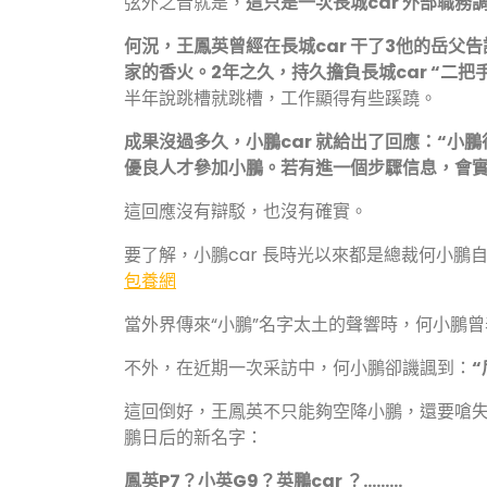
弦外之音就是，
這只是一次長城car 外部職
何況，王鳳英曾經在長城car 干了3他的岳
家的香火。2年之久，持久擔負長城car “二把
半年說跳槽就跳槽，工作顯得有些蹊蹺。
成果沒過多久，小鵬car 就給出了回應：
“小
優良人才參加小鵬。
若有進一個步驟信息，會實
這回應沒有辯駁，也沒有確實。
要了解，小鵬car 長時光以來都是總裁何小鵬
包養網
當外界傳來“小鵬”名字太土的聲響時，何小鵬
不外，在近期一次采訪中，何小鵬卻譏諷到：
這回倒好，王鳳英不只能夠空降小鵬，還要嗆失
鵬日后的新名字：
鳳英P7？小英G9？英鵬car ？………