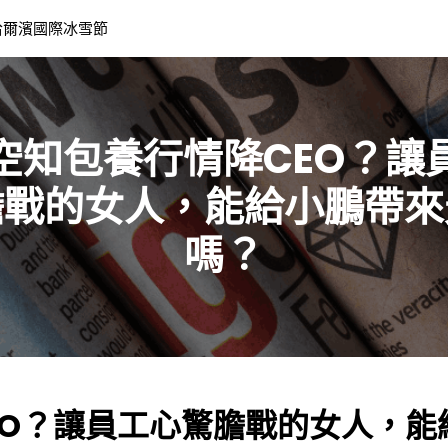
哈爾濱國際冰雪節
空知包養行情降CEO？讓
膽戰的女人，能給小鵬帶來
嗎？
EO？讓員工心驚膽戰的女人，能