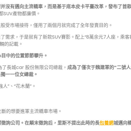
驟并沒有邁向主流轎車，而是基于底本皮卡平臺改革，發布了首款
都SUV產物都廉價。
這般受市場接待，僅用了兩個月就完成了全年發賣目的。
了需求，于是就有了新款SUV賽影。配上“8萬余元7人座，乘客
0輛的記載。
心目中的位置節節攀升。
為了長城car 股份無限公司總裁，
成為了僅次于魏建軍的“二號人
是獨一一位女總裁。
人”、“花木蘭”。
機立斷的想要進軍主流轎車市場。
謀徵詢公司。在顛末徵詢后，里斯不提出此時的長
包養網
城邁向