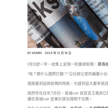
BY
ADMIN
2024 年 12 月 18 日
1月12號一早，收集上呈現一則重磅新聞：
原長城
“啥？開什么國際打趣？”公社辦公室的編纂小
我剛看到這條新聞的時辰，也感到這大要率是
固然早在往年7月份，長城car 就官宣王鳳英
續在長城car 從事計謀治理相干任務。