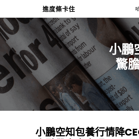
Skip
進度條卡住
to
content
小鵬
驚
小鵬空知包養行情降C