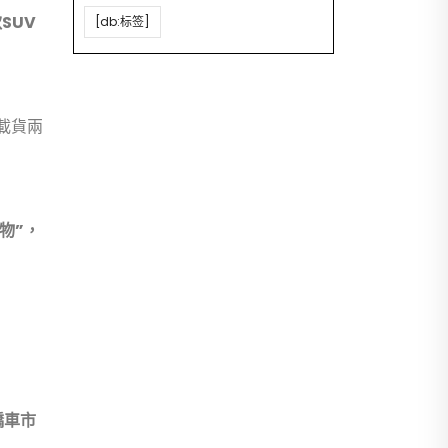
SUV
[db:标签]
載貨兩
物”，
轎車市