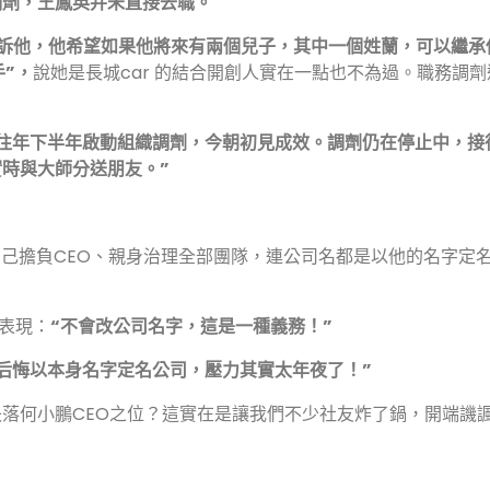
務調劑，王鳳英并未直接去職。
父告訴他，他希望如果他將來有兩個兒子，其中一個姓蘭，可以繼承
手”，
說她是長城car 的結合開創人實在一點也不為過。職務調
鵬往年下半年啟動組織調劑，今朝初見成效。調劑仍在停止中，
接
時與大師分送朋友。”
自己擔負CEO、親身治理全部團隊，連公司名都是以他的名字定
曾表現：
“不會改公司名字，這是一種義務！”
“后悔以本身名字定名公司，壓力其實太年夜了！”
落何小鵬CEO之位？這實在是讓我們不少社友炸了鍋，開端譏