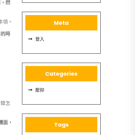
商，然
本領。
Meta
年的時
登入
Categories
壓抑
步驟怎
體面，
Tags