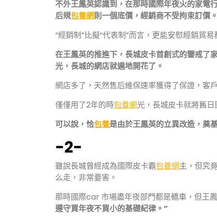
不外王鳳英認識到，在那時國際年夜火的家電
后規
包養網
則一個底價，經銷商不受拘束訂價
“經銷制”比擬“代表制”而言，更能安慰經銷
在王鳳英的推進下，長城皮卡首創式的鑒戒了
光，長城的網店就遍地開花了。
網店多了，天然售后維保速率獲得了保證，客
僅僅用了2年的時
包養網
光，長城皮卡就將舊日
可以說，恰
包養
是由於王鳳英的立異改造，奠
-2-
雖說長城曾經成為國際皮卡霸
包養網
主，但究
么走，非常要害。
那時國際car 市場盡年夜部門都是轎車，但王
遵守買年夜不買小的基礎紀律。”