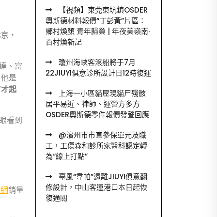
【視頻】東莞東坑鎮OSDER
奧斯德材料報價“丁彭黃”片區：
鄉村煥顏 青年歸巢 | 年夜美嶺南·
北京，
百村煥新記
瓊州海峽客滾船將于7月
達、富
22JIUYI俱意診所設計日12時復運
，他是
方才起
上海一小區貓屋現貓尸殘骸
居平易近、律師、運營方多方
OSDER奧斯德零件報價發聲回應
眼看到
@濱州市市直參保單元及職
工，工傷森和診所家醫科認定轉
為“線上打點”
臺風“韋帕”遠離JIUYI俱意翻
修設計，中山客運港口本日起恢
養網
銷量
復通關