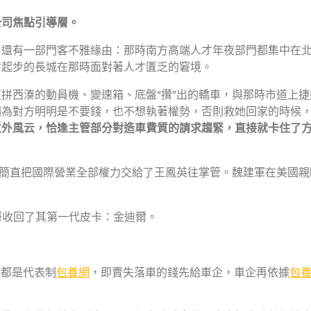
公司焦點引導層。
，還有一部門客不雅緣由：那時南方高端人才年夜部門都集中在
才起步的長城在那時面對著人才匱乏的窘境。
拼西湊的動員機、變速箱、底盤“攢”出的轎車，與那時市道上捷
因為對方明明是不要錢，也不想執著權勢，否則救她回家的時候
意外風云，恰逢主管部分對造車費質的請求趨緊，直接就卡住了
，簡直把國際營業全部權力交給了王鳳英往掌管。魏建軍在美國親
研收回了其第一代皮卡：金迪爾。
式都是代表制
包養網
，即賣失落車的錢先給車企，車企再依據
包