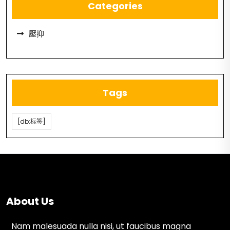
Categories
壓抑
Tags
[db:标签]
About Us
Nam malesuada nulla nisi, ut faucibus magna