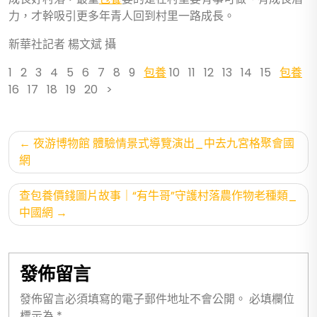
力，才幹吸引更多年青人回到村里一路成長。
新華社記者 楊文斌 攝
1 2 3 4 5 6 7 8 9
包養
10 11 12 13 14 15
包養
16 17 18 19 20 >
文
夜游博物館 體驗情景式導覽演出_中去九宮格聚會國
章
網
導
查包養價錢圖片故事｜“有牛哥”守護村落農作物老種類_
覽
中國網
發佈留言
發佈留言必須填寫的電子郵件地址不會公開。
必填欄位
標示為
*