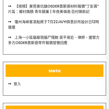
【視頻】東莞東坑鎮OSDER奧斯德材料報價“丁彭黃”
片區：鄉村煥顏 青年歸巢 | 年夜美嶺南·百村煥新記
瓊州海峽客滾船將于7月22JIUYI俱意診所設計日12時
復運
上海一小區貓屋現貓尸殘骸 居平易近、律師、運營方
多方OSDER奧斯德零件報價發聲回應
Meta
登入