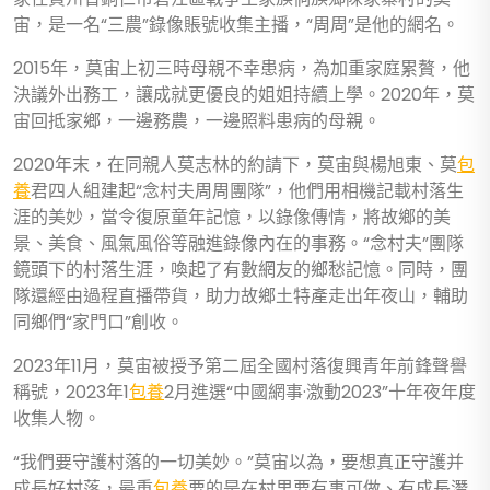
宙，是一名“三農”錄像賬號收集主播，“周周”是他的網名。
2015年，莫宙上初三時母親不幸患病，為加重家庭累贅，他
決議外出務工，讓成就更優良的姐姐持續上學。2020年，莫
宙回抵家鄉，一邊務農，一邊照料患病的母親。
2020年末，在同親人莫志林的約請下，莫宙與楊旭東、莫
包
養
君四人組建起“念村夫周周團隊”，他們用相機記載村落生
涯的美妙，當令復原童年記憶，以錄像傳情，將故鄉的美
景、美食、風氣風俗等融進錄像內在的事務。“念村夫”團隊
鏡頭下的村落生涯，喚起了有數網友的鄉愁記憶。同時，團
隊還經由過程直播帶貨，助力故鄉土特產走出年夜山，輔助
同鄉們“家門口”創收。
2023年11月，莫宙被授予第二屆全國村落復興青年前鋒聲譽
稱號，2023年1
包養
2月進選“中國網事·激動2023”十年夜年度
收集人物。
“我們要守護村落的一切美妙。”莫宙以為，要想真正守護并
成長好村落，最重
包養
要的是在村里要有事可做、有成長潛