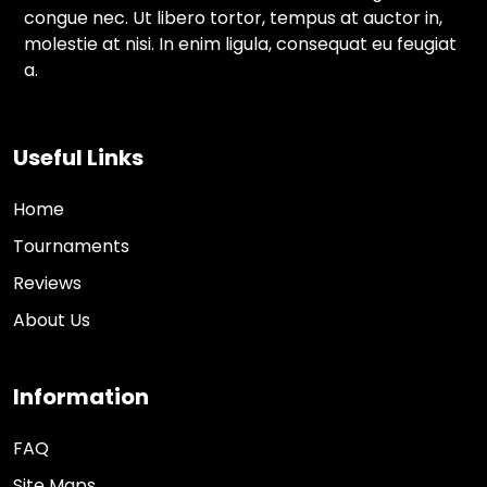
congue nec. Ut libero tortor, tempus at auctor in,
molestie at nisi. In enim ligula, consequat eu feugiat
a.
Useful Links
Home
Tournaments
Reviews
About Us
Information
FAQ
Site Maps