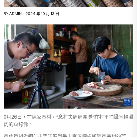
BY
ADMIN
2024 年 10 月 13 日
9月26日，在陳家寨村，“念村夫周周團隊”在村里拍攝宣揚臘
肉的短錄像。
家住貴州省銅仁市碧江區戰爭土家族侗族鄉陳家寨村的莫