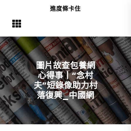
Skip
進度條卡住
to
content
圖片故查包養網
心得事丨“念村
夫”短錄像助力村
落復興_中國網