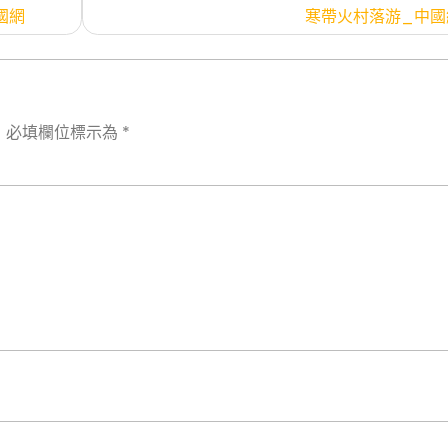
國網
寒帶火村落游_中國
。
必填欄位標示為
*