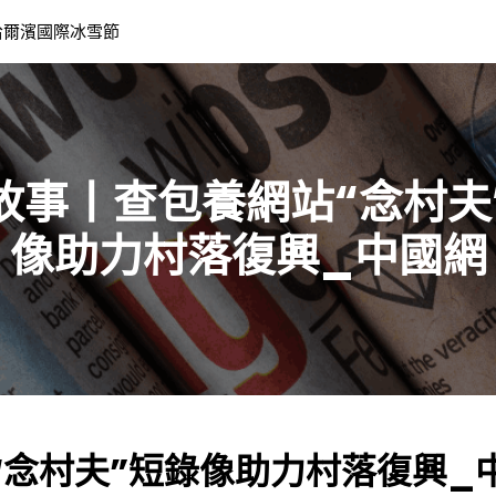
哈爾濱國際冰雪節
故事丨查包養網站“念村夫
像助力村落復興_中國網
“念村夫”短錄像助力村落復興_