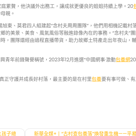
家庭累贅，他決議外出務工，讓成就更優良的姐姐持續上學。20
的母親。
楊旭東、莫君四人組建起“念村夫周周團隊”，他們用相機記載村
鄉的美景、美食、風氣風俗等融進錄像內在的事務。“念村夫”團
同時，團隊還經由過程直播帶貨，助力故鄉土特產走出年夜山，
青年前鋒聲譽稱號，2023年12月進選“中國網事·激動
包養網
20
想真正守護并成長好村落，最主要的是在村里
包養
要有事可做、有
生孩子總
新華全媒+丨“古村查包養落”煥發重生機——平