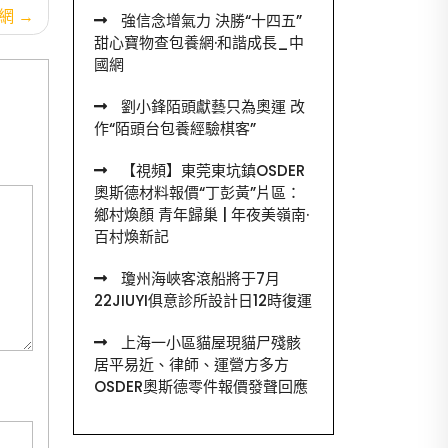
網
強信念增氣力 決勝“十四五”
甜心寶物查包養網·和諧成長_中
國網
劉小鋒陌頭獻藝只為奧運 改
作“陌頭台包養經驗棋客”
【視頻】東莞東坑鎮OSDER
奧斯德材料報價“丁彭黃”片區：
鄉村煥顏 青年歸巢 | 年夜美嶺南·
百村煥新記
瓊州海峽客滾船將于7月
22JIUYI俱意診所設計日12時復運
上海一小區貓屋現貓尸殘骸
居平易近、律師、運營方多方
OSDER奧斯德零件報價發聲回應