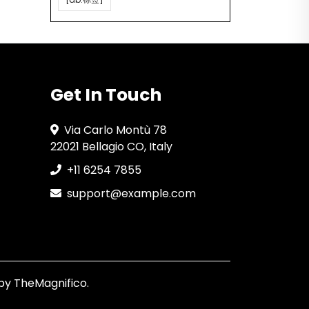
Get In Touch
Via Carlo Montù 78
22021 Bellagio CO, Italy
+11 6254 7855
support@example.com
by TheMagnifico.