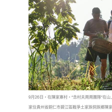
9月26日，在陳家寨村，“念村夫周周團隊”在
家住貴州省銅仁市碧江區戰爭土家族侗族鄉陳家