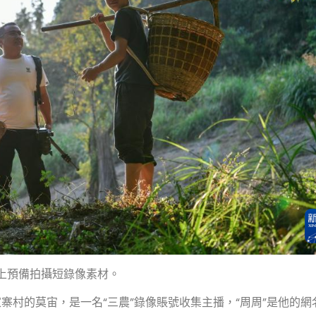
山上預備拍攝短錄像素材。
寨村的莫宙，是一名“三農”錄像賬號收集主播，“周周”是他的網