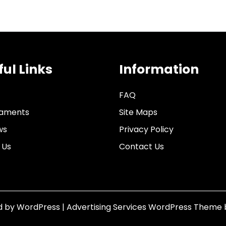
ful Links
Information
FAQ
aments
Site Maps
ws
Privacy Policy
 Us
Contact Us
d by WordPress
|
Advertising Services WordPress Theme