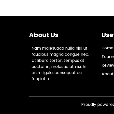
About Us
Use
Home
Nam malesuada nulla nisi, ut
faucibus magna congue nec.
Tourn
Ut libero tortor, tempus at
Revie
auctor in, molestie at nisi. In
enim ligula, consequat eu
About
feugiat a.
Proudly powere