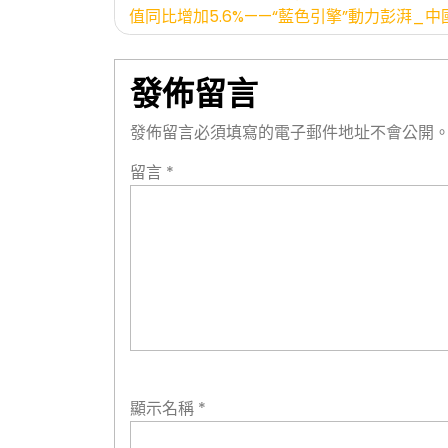
值同比增加5.6%——“藍色引擎”動力彭湃_中
章
導
發佈留言
覽
發佈留言必須填寫的電子郵件地址不會公開
留言
*
顯示名稱
*