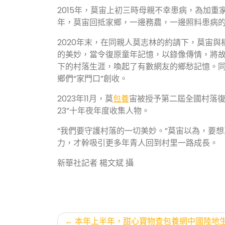
2015年，莫宙上初三時母親不幸患病，為加重
年，莫宙回抵家鄉，一邊務農，一邊照料患病
2020年末，在同親人莫志林的約請下，莫宙與
的美妙，當令復原童年記憶，以錄像傳情，將故
下的村落生涯，喚起了有數網友的鄉愁記憶。
鄉們“家門口”創收。
2023年11月，莫
包養
宙被授予第二屆全國村落復興
23”十年夜年度收集人物。
“我們要守護村落的一切美妙。”莫宙以為，要
力，才幹吸引更多年青人回到村里一路成長。
新華社記者 楊文斌 攝
文
本年上半年，甜心寶物查包養網中國陸地