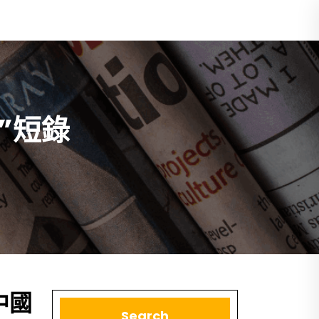
”短錄
中國
Search