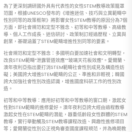
為了更深刻調研國外具有代表性的女性STEM教導政策籠罩
范圍，根據UNESCO發布的《增進迷信、技巧與立異範疇中
性別同等的政策框架》將影響女性STEM教導的原因分為7個
方面，即社會規范和定型不雅念、初等和中等教導、高級教
導、個人工作成長、迷信研討、政策制訂經過歷程、立異與
創業，基礎涵蓋了STEM範疇增進性別同等的要素。
社會規范和定型不雅念：多國明白要加速社會和文明轉型，
改良STEM範疇“泄露管道效應”“玻璃天花板效應”。愛爾蘭、
澳年夜利亞指出要打消STEM範疇社會性別成見及構造性妨
礙；美國誇大增進STEM範疇的公正、準進和非輕視；韓國
誇大加強社會性別改造認識，增進國度科研工作的性別改
造。
初等和中等教導：應用好初等和中等教導的窗口期，激起女
性對STEM範疇的進修愛好。澳年夜利亞誇大經由過程教導
激起女性在STEM範疇的潛能，器重低齡段女性群體的STEM
教導，實行舉動觸及STEM教導課程改造、興趣性進修項目
等；愛爾蘭從性別公正視角審查國度課程規范，并為晚期教