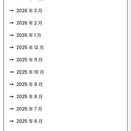
2026 年 3 月
2026 年 2 月
2026 年 1 月
2025 年 12 月
2025 年 11 月
2025 年 10 月
2025 年 9 月
2025 年 8 月
2025 年 7 月
2025 年 6 月