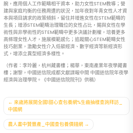
腕，應用個人工作範疇相干資本，助力女性STEM教導；營
建與家庭均衡的任務周遭的狀況，加年夜對年青女性人才資
本與項目請求的政策傾斜，留住并增進女性在STEM範疇的
生長；增添STEM範疇治理職位的女性占比，賜與女性在學
術性與非學術性的STEM範疇中更多決議計劃權，培養更多
高條理女性人才，施展模範感化；追蹤關心STEM範疇女性
技巧創業，激勵女性介入低碳經濟、數字經濟等新經濟形
式，增添立異型經濟多樣性。
（作者：李玲麗，杭州藏書樓；楊華，東南產業年夜學藏書
樓；謝黎，中國迷信院成都文獻諜報中間 中國迷信院年夜學
經濟與治理學院。《中國迷信院院刊》供稿）
文
來歲將展開全國1甜心查包養網%生齒抽樣查詢拜訪_
章
中國網
導
農人畫中贊豐產_中國查包養價錢網
覽