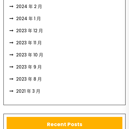
2024 年 2 月
2024 年 1 月
2023 年 12 月
2023 年 11 月
2023 年 10 月
2023 年 9 月
2023 年 8 月
2021 年 3 月
Recent Posts