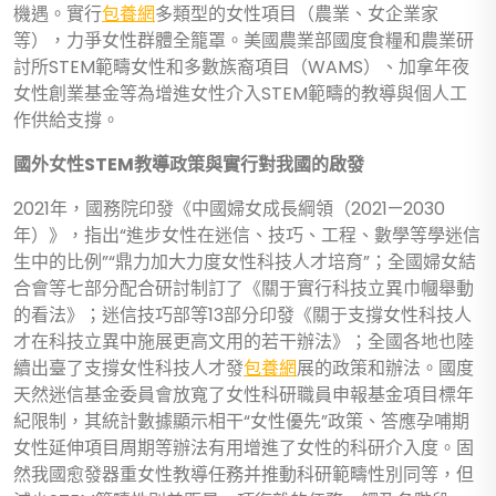
機遇。實行
包養網
多類型的女性項目（農業、女企業家
等），力爭女性群體全籠罩。美國農業部國度食糧和農業研
討所STEM範疇女性和多數族裔項目（WAMS）、加拿年夜
女性創業基金等為增進女性介入STEM範疇的教導與個人工
作供給支撐。
國外女性STEM教導政策與實行對我國的啟發
2021年，國務院印發《中國婦女成長綱領（2021—2030
年）》，指出“進步女性在迷信、技巧、工程、數學等學迷信
生中的比例”“鼎力加大力度女性科技人才培育”；全國婦女結
合會等七部分配合研討制訂了《關于實行科技立異巾幗舉動
的看法》；迷信技巧部等13部分印發《關于支撐女性科技人
才在科技立異中施展更高文用的若干辦法》；全國各地也陸
續出臺了支撐女性科技人才發
包養網
展的政策和辦法。國度
天然迷信基金委員會放寬了女性科研職員申報基金項目標年
紀限制，其統計數據顯示相干“女性優先”政策、答應孕哺期
女性延伸項目周期等辦法有用增進了女性的科研介入度。固
然我國愈發器重女性教導任務并推動科研範疇性別同等，但