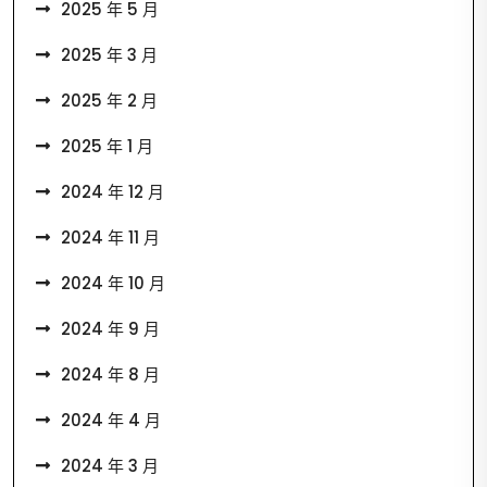
2025 年 5 月
2025 年 3 月
2025 年 2 月
2025 年 1 月
2024 年 12 月
2024 年 11 月
2024 年 10 月
2024 年 9 月
2024 年 8 月
2024 年 4 月
2024 年 3 月