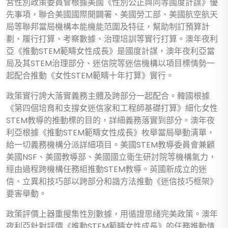
宮性別政策委員會根據美國《性別公正與同等國度計謀》優
先事項，聯合美國國際開闢署、美國勞工部、美國航空航天
局等聯邦當局機構本能機能范圍及特征，幫助制訂預算計
劃、履行打算、考察數據、治理培訓等實行打算。澳年夜利
亞《推動STEM範疇女性成長》是國度計謀，澳年夜利亞當
局及其STEM治理部分、迷信院等迷信機構以項目標情勢一
起配合推動《女性STEM範疇十年打算》實行。
政策實行誇大落實義務主體及跨部分一起配合。韓國根據
《第四個培育和支撐女迷信家和工程師基礎打算》細化女性
STEM教導的推動標的目的，詳細義務落實到部分。澳年夜
利亞根據《推動STEM範疇女性成長》枚舉當局舉動清單，
給一切義務機構分派詳細項目。美國STEM教導委員會兼顧
美國NSF、美國教導部、美國國立衛生研討院等機構氣力，
經由過程跨機構任務組推動STEM教導。英國新成立的迷
信、立異和技巧部以跨部分和諧方法推動《迷信技巧框架》
要害舉動。
政策評價上器重搜集性別數據，用循證思緒完美政策。澳年
夜利亞針對評價《推動STEM範疇女性成長》的任務推動情