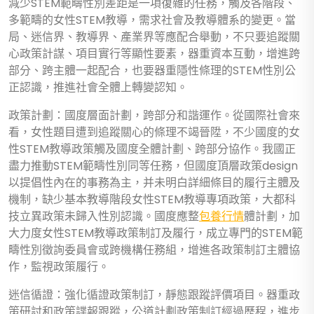
減少STEM範疇性別差距是一項復雜的任務，觸及各階段、
多範疇的女性STEM教導，需求社會及教導體系的變更。當
局、迷信界、教導界、產業界等應配合舉動，不只要追蹤關
心政策計謀、項目實行等顯性要素，器重資本互動，增進跨
部分、跨主體一起配合，也要器重隱性條理的STEM性別公
正認識，推進社會全體上轉變認知。
政策計劃：國度層面計劃，跨部分和諧運作。從國際社會來
看，女性題目遭到追蹤關心的條理不竭晉陞，不少國度的女
性STEM教導政策觸及國度全體計劃、跨部分協作。我國正
盡力推動STEM範疇性別同等任務，但國度頂層政策design
以提倡性內在的事務為主，并未明白詳細條目的履行主體及
機制，缺少基本教導階段女性STEM教導專項政策，大都科
技立異政策未歸入性別認識。國度應整
包養行情
體計劃，加
大力度女性STEM教導政策制訂及履行，成立專門的STEM範
疇性別徵詢委員會或跨機構任務組，增進各政策制訂主體協
作，監視政策履行。
迷信循證：強化循證政策制訂，靜態跟蹤評價項目。器重政
策研討和政策諜報跟蹤，公道計劃政策制訂經過歷程，進步