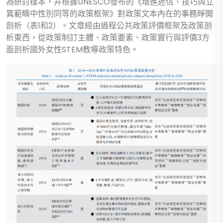
為研討樣本，并根據UNESCO發布的《增進迷信、技巧與立
異範疇中性別同等的政策框架》對政策文本內在的事務睜開
剖析（表1和2）。文章經由過程公共政策評價框架及政策剖
析東西，從政策制訂主體、政策要素、政策實行與評價3方
面剖析國外女性STEM教導政策特色。