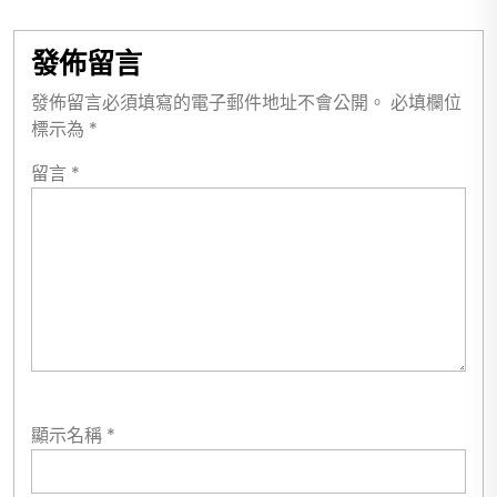
發佈留言
發佈留言必須填寫的電子郵件地址不會公開。
必填欄位
標示為
*
留言
*
顯示名稱
*