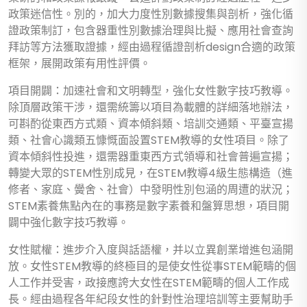
政策迷信性。別的，加大力度性別數據搜集與剖析，強化循
證政策制訂，包含器重性別數據治理與比擬、應用社會查詢
拜訪等方法獲取證據，經由過程循證剖析design合適的政策
框架，展開政策有用性評價。
項目開闢：加速社會和文明轉型，強化女性數字技巧教導。
除頂層政策干涉，還需統籌以項目為載體的詳細落地辦法，
可斟酌從東西方式類、資本傾斜類、培訓交通類、平臺宣揚
類、社會心識類五慷慨面設置STEM教導的女性項目。除了
資本傾斜性投進，還需器重東西方式領導和社會普遍宣揚；
轉變大眾的STEM性別成見，在STEM教導4級生態構造（進
修者、家庭、黌舍、社會）中發明性別包涵的周遭的狀況；
STEM素養焦點內在的事務是數字素養和盤算思想，項目開
闢中強化數字技巧教導。
女性賦權：進步介入度與話語權，并以立異創業增進包涵開
放。女性STEM教導的終極目的是使女性從事STEM範疇的個
人工作并受害，政接應誇大女性在STEM範疇的個人工作成
長。經由過程各年紀段女性的針對性治理培訓等主要幫助手