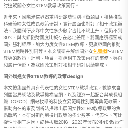
討追蹤關心女性STEM教導政策實行。
近年來，國際迷信界器重科研範疇性別掉衡題目，積極推動
科研範疇女性成長政策研討，實行層面也制訂了相干政策辦
法。我國科研步隊中女性多少數字占比不竭上升，但仍不到
30%，與大都發財國度比擬存在必定差距。我國應積極鑒戒
國外勝利經歷，加大力度女性STEM教導，更廣范圍內推動
STEM範疇性別同等。本文調研并解讀國外女
包養網
性STEM
教導的政策、計劃、項目，提醒相干政策內在的事務、導向
和履行情形，為我國政策制訂和相干研討供給鑒戒。
國外增進女性STEM教導的政策design
本文搜集國外具有代表性的女性STEM教導政策，數據來自
列國當局網站及教導機構官網，以及經濟一起配合與成長組
織（OECD）網站枚舉的科技立異範疇性別同等典範政策，
借助內在的事務剖析法提煉出展開女性STEM教導政策的焦
點戰略。本研討斟酌到檢出政策的多少數字、代表性、可比
擬性等相干原因，終極拔取2018—2023年發布的14份政策作