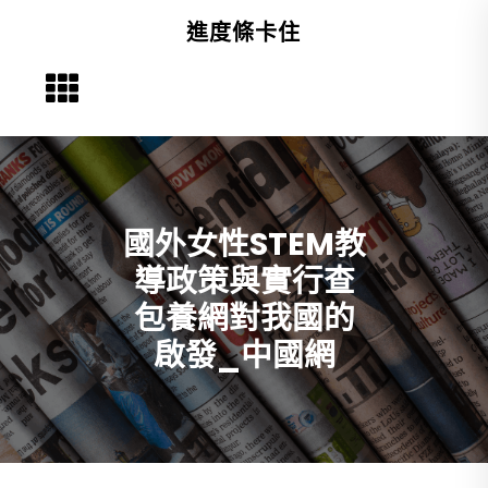
Skip
進度條卡住
to
content
國外女性STEM教
導政策與實行查
包養網對我國的
啟發_中國網