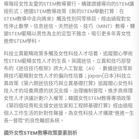
導階段女性友愛的STEM教導實行，構建證據導向的STEM講
授形式；德國STEM教導政策《新的STEM舉動打算：在
STEM教導中走向將來》觸及性別同等條目，經由過程對女
性停止數學、信息迷信、天然迷信、技巧（MINT）教導，轉
變STEM範疇以男性為主的定型不雅念，吸引更多年青女性
進修STEM學科。
科技立異範疇政策多觸及女性科技人才培養，追蹤關心學術
性STEM範疇女性人才的生長。英國迷信、立異和技巧部發
布的《迷信技巧框架》誇大人工智能（AI）、數據迷信等新
興技巧範疇對女性人才的偏向性培養；japan(日本)科技立
異政策《第六期迷信技巧與立異基礎打算》追蹤關心女性科
技人才的培養周遭的狀況支撐、治理機制晉陞，進步高條理
女性人才決議計劃介入權等；韓國女性STEM教導專項政策
《第四個培育和支撐女迷信家和工程師基礎打算》經由過程
個人工作生活的針對性聲援，為女性科技人才構建“進進—生
長—晉陞”的良性輪迴系統。
國外女性STEM教導政策要素剖析