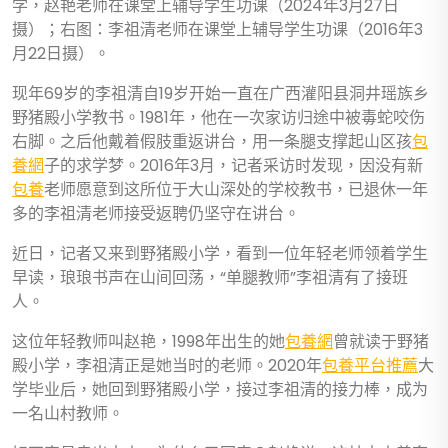
学，赵艳老师在课堂上辅导学生功课（2024年3月27日
摄）；右图：李祖清老师在课堂上辅导学生功课（2016年3
月22日摄）。
现年69岁的李祖清自19岁开始一直在广西灌阳县洞井瑶族乡
野猪殿小学教书。1981年，他在一次家访归途中被毒蛇咬伤
右脚。之后他戴着假肢重返讲台，用一条腿支撑起山区孩
包
養網
子的求学梦。2016年3月，记者采访时发现，因没有新
包養
老师愿意到这所位于大山深处的学校教书，已退休一年
多的李祖清老师接受返聘仍坚守在讲台。
近日，记者又来到野猪殿小学，看到一位年轻老师领着学生
早读，琅琅书声在山间回荡，“单腿教师”李祖清有了接班
人。
这位年轻教师叫赵艳，1998年出生的她
包養網
曾就读于野猪
殿小学，李祖清正是她当时的老师。2020年
包養平台推薦
大
学毕业后，她回到野猪殿小学，接过李祖清的接力棒，成为
一名山村教师。