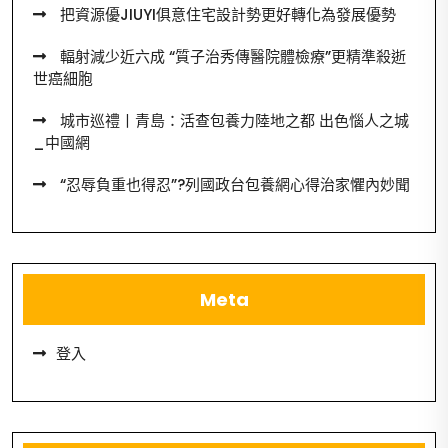
把資源優JIUYI俱意住宅設計勢更好轉化為發展優勢
輻射減少近六成 “質子治秀傳醫院體檢療”更精準殺逝
世癌細胞
城市巡禮丨青島：活查包養力陸地之都 出色惱人之城
_中國網
“忍辱負重也得忍”?列國政台包養網心得治家懼內妙聞
Meta
登入