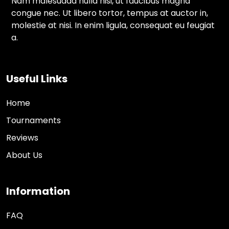
Nam malesuada nulla nisi, ut faucibus magna
congue nec. Ut libero tortor, tempus at auctor in,
molestie at nisi. In enim ligula, consequat eu feugiat
a.
Useful Links
Home
Tournaments
Reviews
About Us
Information
FAQ