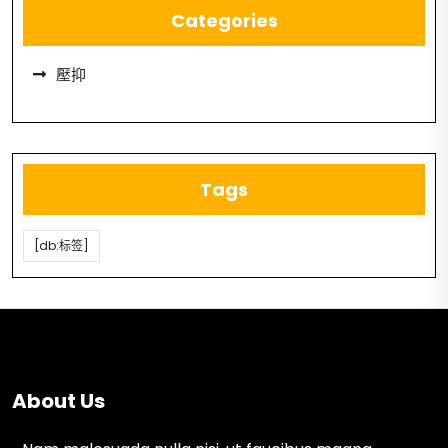
Categories
壓抑
Tags
[db:标签]
About Us