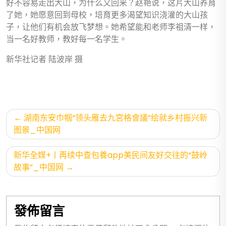
好不容易走出大山，为什么又回来？赵艳说，这片大山养育
了她，她愿意回到母校，培育更多渴望知识浇灌的大山孩
子，让他们有机会放飞梦想。她希望能和老师李祖清一样，
当一名好教师，教好每一名学生。
新华社记者 陆波岸 摄
文
湖南东安巾帼“领头雁去九宮格會議”绘就乡村振兴新
章
图景_中国网
導
新华全媒+丨再续中查包養app美民间友好交往的“鼓岭
覽
故事”_中国网
發佈留言