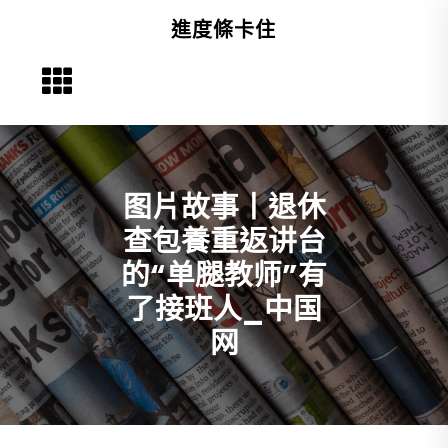
Skip
進度條卡住
to
content
图片故事丨退休
查包養重返讲台
的“单腿教师”有
了接班人_中国
网