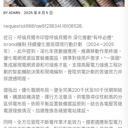
BY
ADMIN
2025 年 8 月 5 日
requestId:688fae6f238341.16108528.
近日，呼倫貝爾市印發呼倫貝爾市 深化推動“有呼必應”
brand機制 持續優化營商環境行動計劃 （2024—2025
年），此中提到，深化年夜數據應用，推廣移動作業終端，
優化電網資源設置裝備擺設，精準對接用戶需求。“一張圖”
集成展現電網資源和可接進才能，支撐高壓電力接進工程計
劃的智能輔助決策和現場編制，晉陞供電計劃的答復效力并
保證通明度。
還指出，優化電網布局。健全完美220千伏及110千伏網架結
構，構建結構清楚、運行方法靈活、供電靠得住性較高的分
區供電布局。依照平衡設置裝備擺設原則，結合各電壓等級
電源接進情況，加速推進各級變電站建設。
同時，全方位晉陞不斷電作業才能效力。摸索適應新型電力