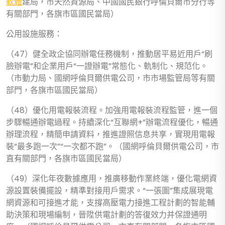
軟體
建局，市天然資源局、中國國民銀行呼倫貝爾市分行等
有關部門，各旗市區國民當局）
公用設施服務：
（47）健全政企協同辦電任務機制，推動居平易近用戶“刷
臉辦電”和企業用戶“一證辦電”常態化、軌制化、規范化。
（市動力局、國網呼倫貝爾供電公司，市市場監管局等有關
部門，各旗市區國民當局）
（48）優化用電報裝流程。加強用電報裝流程監管，進一個
步驟暢通辦電過程。持續深化“互聯網+”辦電流程優化，暢通
辦理流程，精簡申請資料，推進證照信息共享，實現用電報
裝“最多跑一次”“一次都不跑”。（國網呼倫貝爾供電公司，市
直有關部門，各旗市區國民當局）
（49）深化年夜數據應用，推廣移動作業終端，優化電網資
源設置裝備擺設，精準對接用戶需求。“一張圖”集成展現電
網資源和可接進才能，支撐高壓電力接進工程計劃的智能輔
助決策和現場編制，晉陞供電計劃的答復效力并保證通明