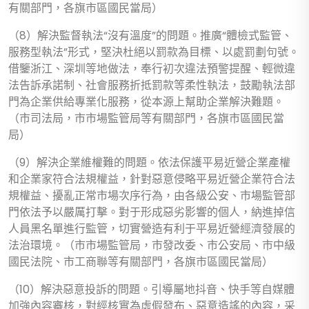
有關部門，各旗市區國民當局）
（8）解決監督執法“沒有溫度”的問題。推廣“體檢式監管、
服務型執法”形式，堅決杜絕以罰款為目標、以處罰劃句號。
借鑒浙江、深圳等地做法，奉行初次違法預警提醒、輕微違
法告訴承諾制、社會服務折抵罰款等柔性執法，鼓勵執法部
門為企業供給專業化服務，從本源上幫助企業解決難題。
（市司法局，市市場監管局等有關部門，各旗市區國民當
局）
（9）解決企業維權難的問題。依法保護平易近營企業產權
和企業家符合法規權益，針對惡意侵略平易近營企業符合法
規權益、擾亂正常市場次序行為，由各級公安、市場監管部
門依法予以嚴厲打擊。對于形成惡劣影響的個人，納進掉信
人員黑名單進行監管，切實營造有利于平易近營經濟發展的
法治環境。（市市場監管局，市發改委、市公安局、市中級
國民法院、市工商聯等有關部門，各旗市區國民當局）
（10）解決惡意投訴的問題。引導屬地抖音、快手等自媒體
加強內容審核，對經核實為虛假發布、惡意造謠的內容，采