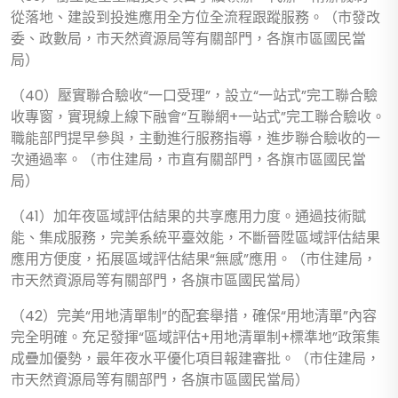
從落地、建設到投進應用全方位全流程跟蹤服務。（市發改
委、政數局，市天然資源局等有關部門，各旗市區國民當
局）
（40）壓實聯合驗收“一口受理”，設立“一站式”完工聯合驗
收專窗，實現線上線下融會“互聯網+一站式”完工聯合驗收。
職能部門提早參與，主動進行服務指導，進步聯合驗收的一
次通過率。（市住建局，市直有關部門，各旗市區國民當
局）
（41）加年夜區域評估結果的共享應用力度。通過技術賦
能、集成服務，完美系統平臺效能，不斷晉陞區域評估結果
應用方便度，拓展區域評估結果“無感”應用。（市住建局，
市天然資源局等有關部門，各旗市區國民當局）
（42）完美“用地清單制”的配套舉措，確保“用地清單”內容
完全明確。充足發揮“區域評估+用地清單制+標準地”政策集
成疊加優勢，最年夜水平優化項目報建審批。（市住建局，
市天然資源局等有關部門，各旗市區國民當局）