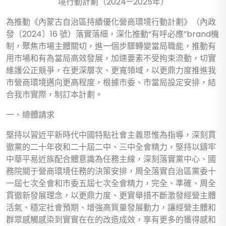
境行動計劃（2024—2025年）
為推動《內蒙古自治區持續優化營商環境行動計劃》（內政
發〔2024〕16 號）落實落細，深化推動“有呼必應”brand機
制，聚焦市場主體關切，進一個步驟轉變當局職能，推動有
用市場和有為當局高效發展，加速要素不受拘束流動，切實
維護公正競爭，在更深層次、更寬領域，以更鼎力度推進我
市營商環境邁向更高程度，根據市委、市當局設定安排，結
合我市實際，制訂本計劃。
一、總體請求
堅持以習近平新時代中國特點社會主義思惟為指導，深刻貫
徹黨的二十年夜和二十屆二中、三中全會精力，堅持以鑄牢
中華平易近族配合體意識為任務主線，深刻落實黨中心、國
務院關于營商環境任務的決策安排，周全落實自治區黨委十
一屆七次全會和市委五屆七次全會精力，完全、準確、周全
貫徹新發展理念，以更鼎力度、更實舉措不斷激發經營主體
活氣、穩定社會預期、增強高質量發展動力，讓經營主體和
群眾感觸感染到實實在在的改造成效，享有更多的獲得感和