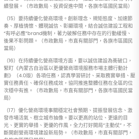
續發展。（市政數局、投資促進中間，各旗市區國民當局）
（15）要持續優化營商環境。創新理念、規矩態度、加速節
奏、厚植情懷、體現誠信、彰顯環境，結合誠信建設工程和
“有呼必應”brand機制，著力破解任務中存在的行動緩慢、
後果不彰問題。（市政數局，市直有關部門，各旗市區國民
當局）
（16）在持續優化營商環境方面，要以誠信建設為衝破口，
緊盯《內蒙古自治區以更優營商環境服務市場主體行動計
劃》（4.0版）各項任務，認真學習研討、采取務實舉措、壓
實任務責任、確保任務成效，協同推進整體任務在全區的位
次穩中有進。（市政數局，市直有關部門，各旗市區國民當
局）
（17）優化營商環境事關穩定社會預期、提振發展信念、激
發市場活氣、樹立城市抽像。要以更高的站位、更遠的目
光、更實的舉措、更優的作風，全力打好開局“主動仗”，不
斷開創營商環境建設新局勢。（市政數局，市直有關部門，