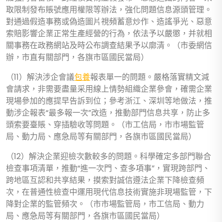
取限制發布賬號應用權限等辦法，強化問題信息源頭管理。
對通過假造事務或偽造圖片視頻蓄意炒作、造謠爭光、惡意
索賠影響企業正常生產經營的行為，依法予以嚴懲，并就相
關事務在政務網站及時公布調查結果予以廓清。（市委網信
辦，市直有關部門，各旗市區國民當局）
（11）解決涉企會議
包養
報表單一的問題。嚴格落實精文減
會請求，非需要盡量采用線上情勢組織企業參會，確需企業
現場參加的應提早告訴到位；參考浙江、深圳等地做法，推
動涉企報表“最多報一次”改造，推動部門信息共享，防止多
頭索要臺賬、穿插驗收等問題。（市工信局，市市場監管
局、動力局、應急局等有關部門，各旗市區國民當局）
（12）解決企業迎檢次數較多的問題。科學確定多部門聯合
檢查事項清單，推動“進一次門、查多項事”，實現跨部門、
跨地區互認和共享結果，摸索對誠信遵法企業下降檢查頻
次，在普通性檢查中運用現代信息技術實施非現場監管，下
降對企業的監管頻次。（市市場監管局，市工信局、動力
局、應急局等有關部門，各旗市區國民當局）