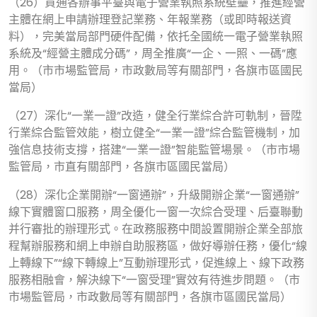
（26）買通各辦事平臺與電子營業執照系統壁壘，推進經營
主體在網上申請辦理登記業務、年報業務（或即時報送資
料），完美當局部門硬件配備，依托全國統一電子營業執照
系統及“經營主體成分碼”，周全推廣“一企、一照、一碼”應
用。（市市場監管局，市政數局等有關部門，各旗市區國民
當局）
（27）深化“一業一證”改造，健全行業綜合許可軌制，晉陞
行業綜合監管效能，樹立健全“一業一證”綜合監管機制，加
強信息技術支撐，搭建“一業一證”智能監管場景。（市市場
監管局，市直有關部門，各旗市區國民當局）
（28）深化企業開辦“一窗通辦”，升級開辦企業“一窗通辦”
線下實體窗口服務，周全優化一窗一次綜合受理、后臺聯動
并行審批的辦理形式。在政務服務中間設置開辦企業全部旅
程幫辦服務和網上申辦自助服務區，做好導辦任務，優化“線
上轉線下”“線下轉線上”互動辦理形式，促進線上、線下政務
服務相融會，解決線下“一窗受理”實效有待進步問題。（市
市場監管局，市政數局等有關部門，各旗市區國民當局）