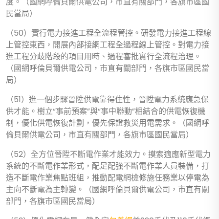
度。（國網呼倫貝爾供電公司，市直有關部門，各旗市區國
民當局）
（50）實行電力接進工程全流程管控。研發電力接進工程線
上管控東西，開展內部接網工程全過程線上管控。對電力接
進工程分歧階段的項目用時、過程審批實行全流程治理。
（國網呼倫貝爾供電公司，市直有關部門，各旗市區國民當
局）
（51）進一個步驟晉陞供電靠得住性，晉陞電力系統應急保
供才能。樹立“事前預案”與“事中聯動”相結合的供電恢復機
制，優化供電恢復計劃，優先保證救災用電需求。（國網呼
倫貝爾供電公司，市直有關部門，各旗市區國民當局）
（52）全方位晉陞不斷電作業才能效力。摸索適應新型電力
系統的不斷電作業形式，配足配強不斷電作業人員裝備，打
造不斷電作業焦點班組，推動配電網檢修施任務業以停電為
主向不斷電為主轉變。（國網呼倫貝爾供電公司，市直有關
部門，各旗市區國民當局）