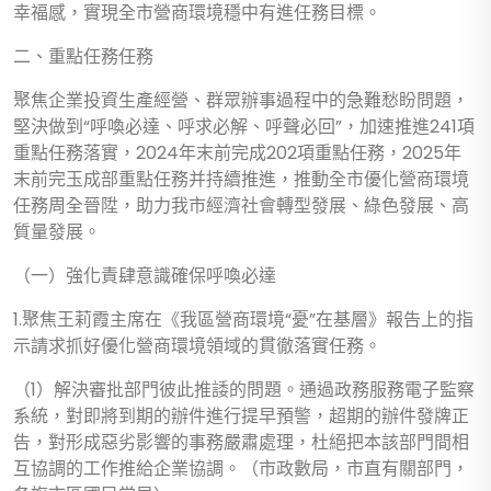
幸福感，實現全市營商環境穩中有進任務目標。
二、重點任務任務
聚焦企業投資生產經營、群眾辦事過程中的急難愁盼問題，
堅決做到“呼喚必達、呼求必解、呼聲必回”，加速推進241項
重點任務落實，2024年末前完成202項重點任務，2025年
末前完玉成部重點任務并持續推進，推動全市優化營商環境
任務周全晉陞，助力我市經濟社會轉型發展、綠色發展、高
質量發展。
（一）強化責肆意識確保呼喚必達
1.聚焦王莉霞主席在《我區營商環境“憂”在基層》報告上的指
示請求抓好優化營商環境領域的貫徹落實任務。
（1）解決審批部門彼此推諉的問題。通過政務服務電子監察
系統，對即將到期的辦件進行提早預警，超期的辦件發牌正
告，對形成惡劣影響的事務嚴肅處理，杜絕把本該部門間相
互協調的工作推給企業協調。（市政數局，市直有關部門，