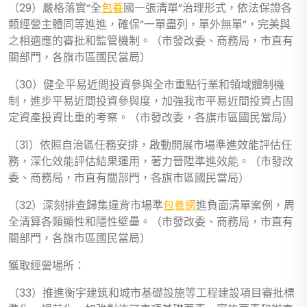
（29）嚴格落實“全
包養
國一張清單”治理形式，依法保證各
類經營主體同等進進，確保“一單盡列，單外無單”，完美與
之相適應的審批和監管機制。（市發改委、商務局，市直有
關部門，各旗市區國民當局）
（30）健全平易近間投資參與全市重點行業和領域體制機
制，進步平易近間投資參與度，加強我市平易近間投資占固
定資產投資比重的考察。（市發改委，各旗市區國民當局）
（31）依照自治區任務安排，啟動開展市場準進效能評估任
務，深化效能評估結果運用，著力晉陞準進效能。（市發改
委、商務局，市直有關部門，各旗市區國民當局）
（32）深刻排查歸集違背市場準
包養網
進負面清單案例，周
全清算各類顯性和隱性壁壘。（市發改委、商務局，市直有
關部門，各旗市區國民當局）
獲取經營場所：
（33）推進衡宇建筑和城市基礎設施等工程建設項目審批標