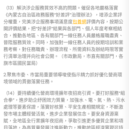
（13）解決涉企服務質效不高的問題。催促各地嚴格落實
《內蒙古自治區政務服務“好差評”治理辦法》，增添企業評
分權重，完美涉企服務事項滿意度
包養網
評價內容，按期公
開評價結果，把“好差評”結果與各部門、個人年度考察相結
合，推動各地區、各有關部門一線任務人員嚴格履職盡責、
晉陞服務質效。同時，加強對一線任務人員的按期培訓和業
務考察，對任務職責、辦理流程、所需資料及辦結時限等實
行清單治理并向社會公開。（市政數局，市直有關部門，各
旗市區國民當局）
2.聚焦市委、市當局重要領導唆使指示精力抓好優化營商環
境領域的貫徹落實任務。
（14）要持續優化營商環境擴年夜招商引資。要打好服務“組
合拳”，進步助企紓困效力質量，加強水、電、氣、熱、污水
處理等要素保證，落實好核算、平安生產相關規定，不斷激
發市場主體經營活氣，進步企業發展信念。要安身資源稟
賦，全地區全行業擴年夜招商，爭取引進更多優質企業和項
目落地，為高質量發展注進新動力，推動地區經濟實現可持