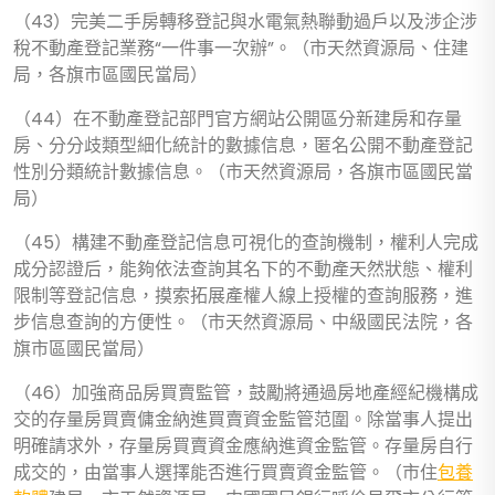
（43）完美二手房轉移登記與水電氣熱聯動過戶以及涉企涉
稅不動產登記業務“一件事一次辦”。（市天然資源局、住建
局，各旗市區國民當局）
（44）在不動產登記部門官方網站公開區分新建房和存量
房、分分歧類型細化統計的數據信息，匿名公開不動產登記
性別分類統計數據信息。（市天然資源局，各旗市區國民當
局）
（45）構建不動產登記信息可視化的查詢機制，權利人完成
成分認證后，能夠依法查詢其名下的不動產天然狀態、權利
限制等登記信息，摸索拓展產權人線上授權的查詢服務，進
步信息查詢的方便性。（市天然資源局、中級國民法院，各
旗市區國民當局）
（46）加強商品房買賣監管，鼓勵將通過房地產經紀機構成
交的存量房買賣傭金納進買賣資金監管范圍。除當事人提出
明確請求外，存量房買賣資金應納進資金監管。存量房自行
成交的，由當事人選擇能否進行買賣資金監管。（市住
包養