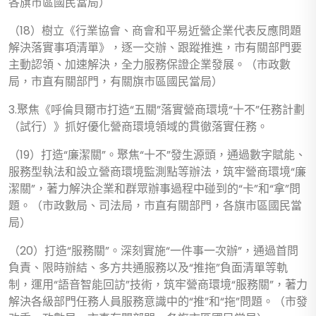
各旗市區國民當局）
（18）樹立《行業協會、商會和平易近營企業代表反應問題
解決落實事項清單》，逐一交辦、跟蹤推進，市有關部門要
主動認領、加速解決，全力服務保證企業發展。（市政數
局，市直有關部門，有關旗市區國民當局）
3.聚焦《呼倫貝爾市打造“五關”落實營商環境“十不”任務計劃
（試行）》抓好優化營商環境領域的貫徹落實任務。
（19）打造“廉潔關”。聚焦“十不”發生源頭，通過數字賦能、
服務型執法和設立營商環境監測點等辦法，筑牢營商環境“廉
潔關”，著力解決企業和群眾辦事過程中碰到的“卡”和“拿”問
題。（市政數局、司法局，市直有關部門，各旗市區國民當
局）
（20）打造“服務關”。深刻實施“一件事一次辦”，通過首問
負責、限時辦結、多方共通服務以及“推拖”負面清單等軌
制，運用“語音智能回訪”技術，筑牢營商環境“服務關”，著力
解決各級部門任務人員服務意識中的“推”和“拖”問題。（市發