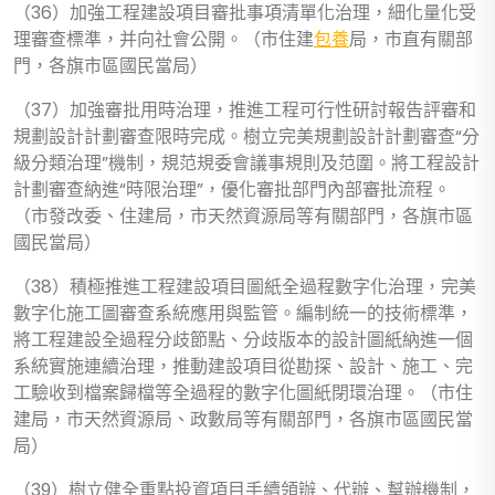
（36）加強工程建設項目審批事項清單化治理，細化量化受
理審查標準，并向社會公開。（市住建
包養
局，市直有關部
門，各旗市區國民當局）
（37）加強審批用時治理，推進工程可行性研討報告評審和
規劃設計計劃審查限時完成。樹立完美規劃設計計劃審查“分
級分類治理”機制，規范規委會議事規則及范圍。將工程設計
計劃審查納進“時限治理”，優化審批部門內部審批流程。
（市發改委、住建局，市天然資源局等有關部門，各旗市區
國民當局）
（38）積極推進工程建設項目圖紙全過程數字化治理，完美
數字化施工圖審查系統應用與監管。編制統一的技術標準，
將工程建設全過程分歧節點、分歧版本的設計圖紙納進一個
系統實施連續治理，推動建設項目從勘探、設計、施工、完
工驗收到檔案歸檔等全過程的數字化圖紙閉環治理。（市住
建局，市天然資源局、政數局等有關部門，各旗市區國民當
局）
（39）樹立健全重點投資項目手續領辦、代辦、幫辦機制，