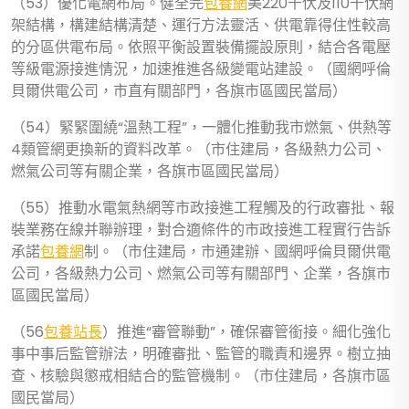
（53）優化電網布局。健全完
包養網
美220千伏及110千伏網
架結構，構建結構清楚、運行方法靈活、供電靠得住性較高
的分區供電布局。依照平衡設置裝備擺設原則，結合各電壓
等級電源接進情況，加速推進各級變電站建設。（國網呼倫
貝爾供電公司，市直有關部門，各旗市區國民當局）
（54）緊緊圍繞“溫熱工程”，一體化推動我市燃氣、供熱等
4類管網更換新的資料改革。（市住建局，各級熱力公司、
燃氣公司等有關企業，各旗市區國民當局）
（55）推動水電氣熱網等市政接進工程觸及的行政審批、報
裝業務在線并聯辦理，對合適條件的市政接進工程實行告訴
承諾
包養網
制。（市住建局，市通建辦、國網呼倫貝爾供電
公司，各級熱力公司、燃氣公司等有關部門、企業，各旗市
區國民當局）
（56
包養站長
）推進“審管聯動”，確保審管銜接。細化強化
事中事后監管辦法，明確審批、監管的職責和邊界。樹立抽
查、核驗與懲戒相結合的監管機制。（市住建局，各旗市區
國民當局）