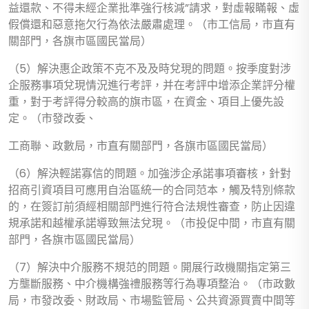
益還款、不得未經企業批準強行核減”請求，對虛報瞞報、虛
假償還和惡意拖欠行為依法嚴肅處理。（市工信局，市直有
關部門，各旗市區國民當局）
（5）解決惠企政策不克不及及時兌現的問題。按季度對涉
企服務事項兌現情況進行考評，并在考評中增添企業評分權
重，對于考評得分較高的旗市區，在資金、項目上優先設
定。（市發改委、
工商聯、政數局，市直有關部門，各旗市區國民當局）
（6）解決輕諾寡信的問題。加強涉企承諾事項審核，針對
招商引資項目可應用自治區統一的合同范本，觸及特別條款
的，在簽訂前須經相關部門進行符合法規性審查，防止因違
規承諾和越權承諾導致無法兌現。（市投促中間，市直有關
部門，各旗市區國民當局）
（7）解決中介服務不規范的問題。開展行政機關指定第三
方壟斷服務、中介機構強禮服務等行為專項整治。（市政數
局，市發改委、財政局、市場監管局、公共資源買賣中間等