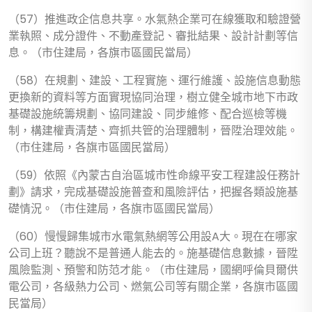
（57）推進政企信息共享。水氣熱企業可在線獲取和驗證營
業執照、成分證件、不動產登記、審批結果、設計計劃等信
息。（市住建局，各旗市區國民當局）
（58）在規劃、建設、工程實施、運行維護、設施信息動態
更換新的資料等方面實現協同治理，樹立健全城市地下市政
基礎設施統籌規劃、協同建設、同步維修、配合巡檢等機
制，構建權責清楚、齊抓共管的治理體制，晉陞治理效能。
（市住建局，各旗市區國民當局）
（59）依照《內蒙古自治區城市性命線平安工程建設任務計
劃》請求，完成基礎設施普查和風險評估，把握各類設施基
礎情況。（市住建局，各旗市區國民當局）
（60）慢慢歸集城市水電氣熱網等公用設A大。現在在哪家
公司上班？聽說不是普通人能去的。施基礎信息數據，晉陞
風險監測、預警和防范才能。（市住建局，國網呼倫貝爾供
電公司，各級熱力公司、燃氣公司等有關企業，各旗市區國
民當局）