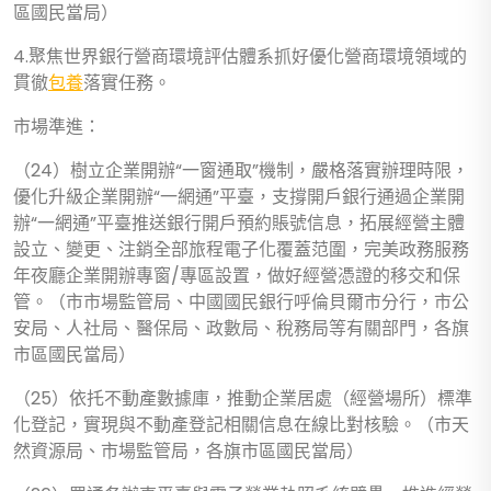
區國民當局）
4.聚焦世界銀行營商環境評估體系抓好優化營商環境領域的
貫徹
包養
落實任務。
市場準進：
（24）樹立企業開辦“一窗通取”機制，嚴格落實辦理時限，
優化升級企業開辦“一網通”平臺，支撐開戶銀行通過企業開
辦“一網通”平臺推送銀行開戶預約賬號信息，拓展經營主體
設立、變更、注銷全部旅程電子化覆蓋范圍，完美政務服務
年夜廳企業開辦專窗/專區設置，做好經營憑證的移交和保
管。（市市場監管局、中國國民銀行呼倫貝爾市分行，市公
安局、人社局、醫保局、政數局、稅務局等有關部門，各旗
市區國民當局）
（25）依托不動產數據庫，推動企業居處（經營場所）標準
化登記，實現與不動產登記相關信息在線比對核驗。（市天
然資源局、市場監管局，各旗市區國民當局）