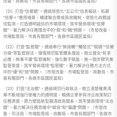
改委、政數局，市直有關部門，各旗市區國民當局）
（21）打造“信譽關”。通過常態化“五公示”信息報送，拓展
“信譽＋”應用場景，構建聯合懲戒長效機制，常態化政務誠
信監測，打造通明誠信的市場環境，筑牢營商環境“信譽
關”，著力解決任務理念中的“欺”和“瞞”問題。（市發改委、
市場監管局，市直有關部門，各旗市區國民當局）
（22）打造“監管關”。通過奉行“無接觸”“觸發式”“賦碼”“信譽
分級”等監管辦法，慢慢規范監管體系建設，樹立健全“有求
必應、無事不擾”監管機制，強化數字賦能，進一個步驟完美
監管束度，筑牢營商環境“監管關”，著力解決任務方法方式
中的“擾”和“煩”問題。（市發改委、市場監管局、政數局，市
直有關部門，各旗市區國民當局）
（23）打造“法治關”。通過規范行政執法，樹立清楚權責清
單不斷增強行使權力的通明度，暢通企業參與涉企政策制訂
任務渠道，鼎力塑造新型親清政商關系，筑牢營商環境“法治
關”，著力解決任務思維中“縱容”和“偏護”問題。（市發改
委、司法局、市場監管局、政數局，市直有關部門，各旗市