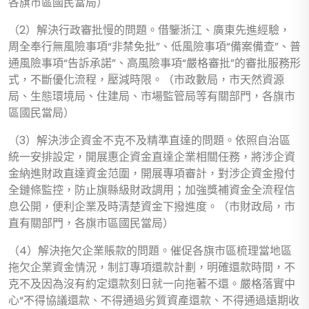
各旗市區國民當局）
（2）解決行政審批慢的問題。借鑒浙江、廣東先進經驗，
周全奉行無風險事項“非禁免批”、低風險事項“備案備查”、普
通風險事項“告訴承諾”、高風險事項“嚴格審批”的審批服務形
式，不斷優化流程，壓減時限。（市政數局，市天然資源
局、生態環境局、住建局、市場監管局等有關部門，各旗市
區國民當局）
（3）解決涉企資金不克不及精準直達的問題。依照自治區
統一安排設定，開展惠企資金直達企業相關任務，將涉企資
金納進財政直達資金范圍，開展專項審計，對涉企資金撥付
全鏈條監控，防止旗縣級財政調用；加強獎補資金全流程信
息公開，便利企業及時清楚資金下撥進度。（市財政局，市
直有關部門，各旗市區國民當局）
（4）解決拖欠企業賬款的問題。催促各旗市區梳理當地區
拖欠企業資金情況，制訂專項還款計劃，明確還款時間，不
克不及因為沒有約定還款刻日就一向拖著不還。嚴格落實中
心“不得協議還款、不得通過劣質資產還款、不得通過遠期收