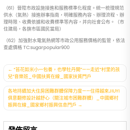
（61）晉陞市政設施接進和服務標準化程度。統一梳理規范
供水（氣熱）接進辦事指南，明確服務內容、辦理流程、辦
理時限、收費依據和收費標準等內容，并向社會公布。（市
住建局，各旗市區國民當局）
（62）加強對水電氣熱網等市政公用服務價格的監管，依法
查處價格 TC:sugarpopular900
文
“苔花如米小一包養，也學牡丹開”——走近“村里的孩
章
兒”音樂班_中國扶貧在線_國家扶貧門戶
導
各地持續加大住房困難群體保障力度——住得越來JIUYI
覽
俱意翻修設計越舒心（關注城市困難群體）_中國鄉村
振興在線_國家鄉村振興信息門戶